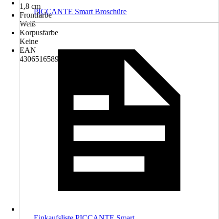
1,8 cm
PICCANTE Smart Broschüre
Frontfarbe
Weiß
Korpusfarbe
Keine
EAN
4306516589685
Einkaufsliste PICCANTE Smart