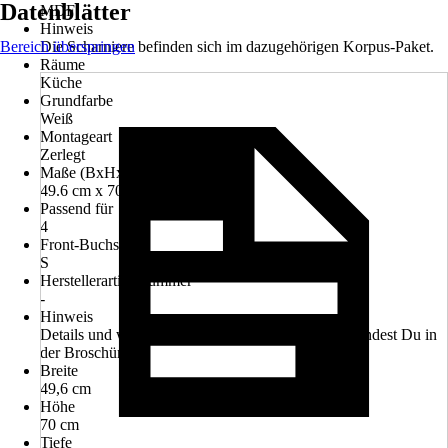
Datenblätter
MDF
Hinweis
Bereich überspringen
Die Scharniere befinden sich im dazugehörigen Korpus-Paket.
Räume
Küche
Grundfarbe
Weiß
Montageart
Zerlegt
Maße (BxHxT)
49.6 cm x 70.0 cm x 1.8 cm
Passend für
4
Front-Buchstabe
S
Herstellerartikelnummer
-
Hinweis
Details und weitere Informationen zum Sortiment findest Du in
der Broschüre!
Breite
49,6 cm
Höhe
70 cm
Tiefe