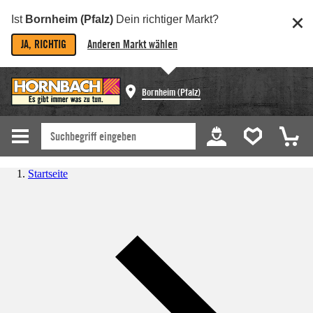
Ist
Bornheim (Pfalz)
Dein richtiger Markt?
JA, RICHTIG
Anderen Markt wählen
Bornheim (Pfalz)
Startseite