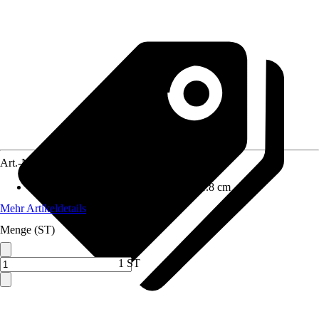
Art.-Nr.
12487783
Maße (BxHxT)
:
49.6 cm x 70.0 cm x 1.8 cm
Mehr Artikeldetails
Menge (ST)
1 ST