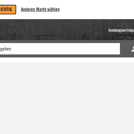
RICHTIG
Anderen Markt wählen
Sendungsverfolg