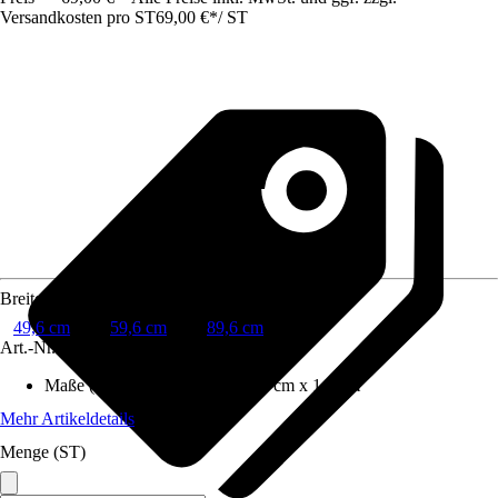
Versandkosten pro ST
69,00 €
*
/
ST
Breite
49,6 cm
59,6 cm
89,6 cm
Art.-Nr.
12487796
Maße (BxHxT)
:
49.6 cm x 69.2 cm x 1.9 cm
Mehr Artikeldetails
Menge (ST)