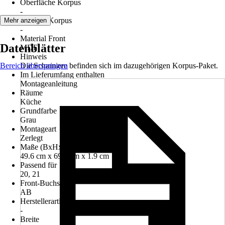
Oberfläche Korpus
-
Material Korpus
Mehr anzeigen
-
Material Front
Datenblätter
MDF
Hinweis
Bereich überspringen
Die Scharniere befinden sich im dazugehörigen Korpus-Paket.
Im Lieferumfang enthalten
Montageanleitung
Räume
Küche
Grundfarbe
Grau
Montageart
Zerlegt
Maße (BxHxT)
49.6 cm x 69.2 cm x 1.9 cm
Passend für
20, 21
Front-Buchstabe
AB
Herstellerartikelnummer
-
Breite