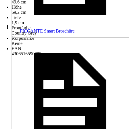
49,6 cm
Höhe
69,2 cm
Tiefe
1,9 cm
Frontfarbe
PICCANTE Smart Broschüre
Country Grey
Korpusfarbe
Keine
EAN
4306516590605