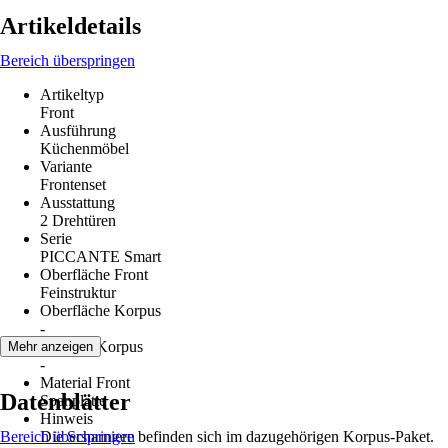
Artikeldetails
Bereich überspringen
Artikeltyp
Front
Ausführung
Küchenmöbel
Variante
Frontenset
Ausstattung
2 Drehtüren
Serie
PICCANTE Smart
Oberfläche Front
Feinstruktur
Oberfläche Korpus
-
Material Korpus
Mehr anzeigen
-
Material Front
Datenblätter
Spanplatte
Hinweis
Bereich überspringen
Die Scharniere befinden sich im dazugehörigen Korpus-Paket.