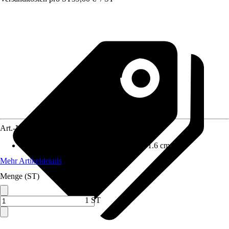
Art.-Nr.
12487831
Maße (BxHxT)
:
59.6 cm x 133.6 cm x 1.6 cm
Mehr Artikeldetails
Menge (ST)
1 ST