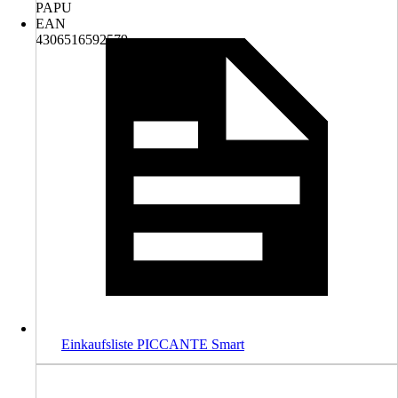
PAPU
EAN
4306516592579
Einkaufsliste PICCANTE Smart