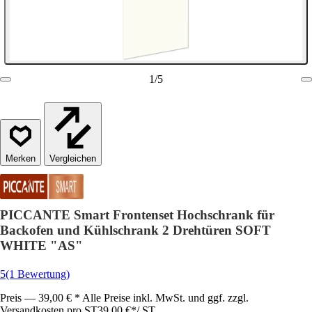
1
/
5
Vergleichen
PICCANTE Smart Frontenset Hochschrank für
Backofen und Kühlschrank 2 Drehtüren SOFT
WHITE "AS"
5
(1 Bewertung)
Preis — 39,00 € * Alle Preise inkl. MwSt. und ggf. zzgl.
Versandkosten pro ST
39,00 €
*
/
ST