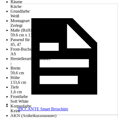
Räume
Küche
Grundfarbe
Weiß
Montageart
Zerlegt
Maße (BxHxT)
59.6 cm x 133.6 cm x 1.6 cm
Passend für
45, 47
Front-Buchstabe
AS
Herstellerartikelnummer
-
Breite
59,6 cm
Höhe
133,6 cm
Tiefe
1,6 cm
Frontfarbe
Soft White
Korpusfarbe
PICCANTE Smart Broschüre
Keine
AKN (Artikelkurznummer)