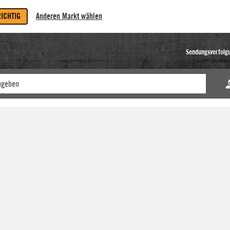
RICHTIG
Anderen Markt wählen
Sendungsverfolg