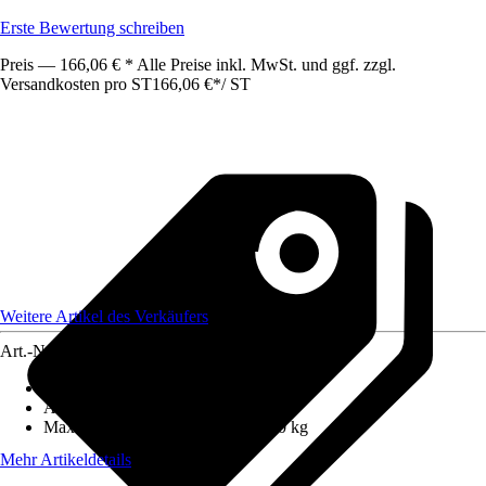
Erste Bewertung schreiben
Preis — 166,06 € * Alle Preise inkl. MwSt. und ggf. zzgl.
Versandkosten pro ST
166,06 €
*
/
ST
Weitere Artikel des Verkäufers
Art.-Nr.
12661605
Anzahl Sprossen/Stufen
:
4
Arbeitshöhe
:
2,95 m
Maximales Belastungsgewicht
:
150 kg
Mehr Artikeldetails