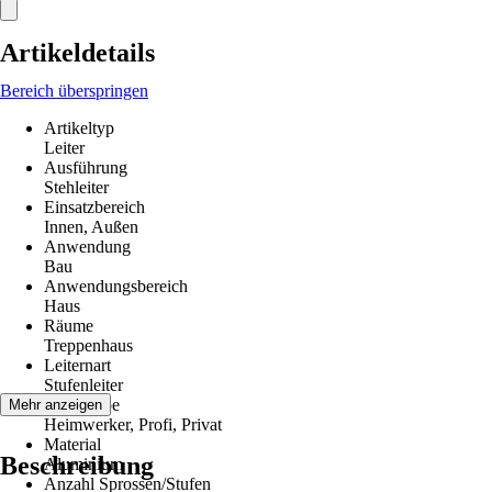
Artikeldetails
Bereich überspringen
Artikeltyp
Leiter
Ausführung
Stehleiter
Einsatzbereich
Innen, Außen
Anwendung
Bau
Anwendungsbereich
Haus
Räume
Treppenhaus
Leiternart
Stufenleiter
Zielgruppe
Mehr anzeigen
Heimwerker, Profi, Privat
Material
Beschreibung
Aluminium
Anzahl Sprossen/Stufen