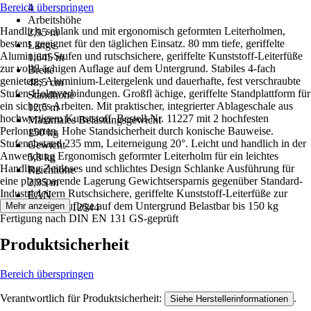
Bereich überspringen
4
Arbeitshöhe
Handlich, schlank und mit ergonomisch geformten Leiterholmen,
2,95 m
bestens geeignet für den täglichen Einsatz. 80 mm tiefe, geriffelte
Länge
Aluminium-Stufen und rutschsichere, geriffelte Kunststoff-Leiterfüße
1,645 m
zur vollfl ächigen Auflage auf dem Untergrund. Stabiles 4-fach
Breite
genietetes Aluminium-Leitergelenk und dauerhafte, fest verschraubte
48,5 cm
Stufen-Holmverbindungen. Großfl ächige, geriffelte Standplattform für
Standhöhe
ein sicheres Arbeiten. Mit praktischer, integrierter Ablageschale aus
12,5 m
hochwertigem Kunststoff. Bestell-Nr. 11227 mit 2 hochfesten
Maximales Belastungsgewicht
Perlongurten. Hohe Standsicherheit durch konische Bauweise.
150 kg
Stufenabstand 235 mm, Leiterneigung 20°. Leicht und handlich in der
Gewicht
Anwendung Ergonomisch geformter Leiterholm für ein leichtes
5,8 kg
Handling Zeitloses und schlichtes Design Schlanke Ausführung für
Reichhöhe
eine platzsparende Lagerung Gewichtsersparnis gegenüber Standard-
2,95 m
Industrieleitern Rutschsichere, geriffelte Kunststoff-Leiterfüße zur
EAN
vollflächigen Auflage auf dem Untergrund Belastbar bis 150 kg
Mehr anzeigen
4031405112544
Fertigung nach DIN EN 131 GS-geprüft
Produktsicherheit
Bereich überspringen
Verantwortlich für Produktsicherheit:
.
Siehe Herstellerinformationen