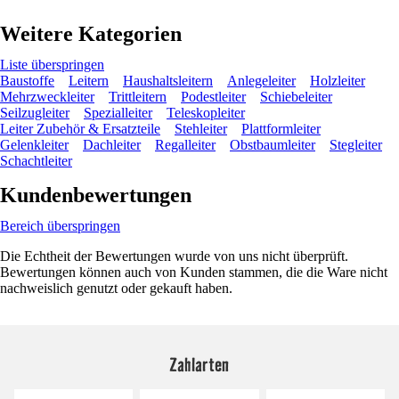
Weitere Kategorien
Liste überspringen
Baustoffe
Leitern
Haushaltsleitern
Anlegeleiter
Holzleiter
Mehrzweckleiter
Trittleitern
Podestleiter
Schiebeleiter
Seilzugleiter
Spezialleiter
Teleskopleiter
Leiter Zubehör & Ersatzteile
Stehleiter
Plattformleiter
Gelenkleiter
Dachleiter
Regalleiter
Obstbaumleiter
Stegleiter
Schachtleiter
Kundenbewertungen
Bereich überspringen
Die Echtheit der Bewertungen wurde von uns nicht überprüft.
Bewertungen können auch von Kunden stammen, die die Ware nicht
nachweislich genutzt oder gekauft haben.
Zahlarten