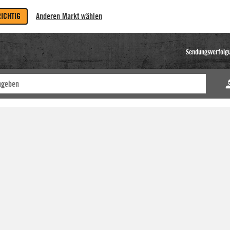
RICHTIG
Anderen Markt wählen
Sendungsverfolg