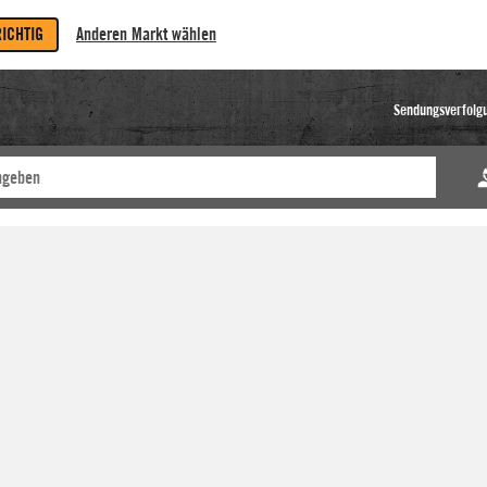
RICHTIG
Anderen Markt wählen
Sendungsverfolg