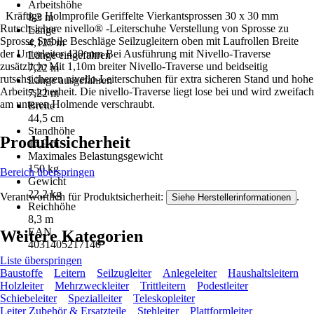
Arbeitshöhe
Kräftige Holmprofile Geriffelte Vierkantsprossen 30 x 30 mm
8,3 m
Rutschsichere nivello® -Leiterschuhe Verstellung von Sprosse zu
Länge
Sprosse Stabile Beschläge Seilzugleitern oben mit Laufrollen Breite
4,125 m
der Unterleiter 430 mm Bei Ausführung mit Nivello-Traverse
Länge eingefahren
zusätzlich: Mit 1,10m breiter Nivello-Traverse und beidseitig
7,22 m
rutschsicheren nivello-Leiterschuhen für extra sicheren Stand und hohe
Länge ausgefahren
Arbeitssicherheit. Die nivello-Traverse liegt lose bei und wird zweifach
7,22 m
am unteren Holmende verschraubt.
Breite
44,5 cm
Standhöhe
Produktsicherheit
16,9 m
Maximales Belastungsgewicht
150 kg
Bereich überspringen
Gewicht
22,2 kg
Verantwortlich für Produktsicherheit:
.
Siehe Herstellerinformationen
Reichhöhe
8,3 m
EAN
Weitere Kategorien
4031405217140
Liste überspringen
Baustoffe
Leitern
Seilzugleiter
Anlegeleiter
Haushaltsleitern
Holzleiter
Mehrzweckleiter
Trittleitern
Podestleiter
Schiebeleiter
Spezialleiter
Teleskopleiter
Leiter Zubehör & Ersatzteile
Stehleiter
Plattformleiter