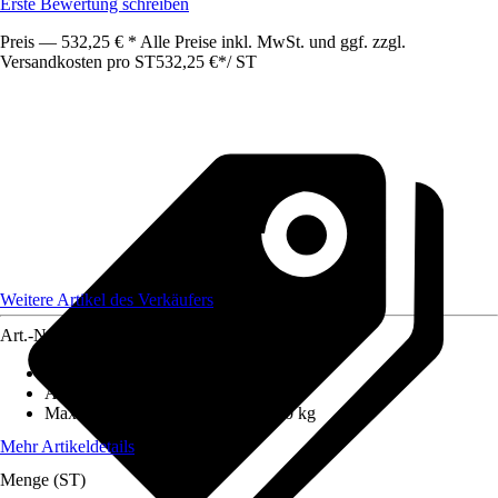
Erste Bewertung schreiben
Preis — 532,25 € * Alle Preise inkl. MwSt. und ggf. zzgl.
Versandkosten pro ST
532,25 €
*
/
ST
Weitere Artikel des Verkäufers
Art.-Nr.
12669886
Anzahl Sprossen/Stufen
:
14
Arbeitshöhe
:
8,3 m
Maximales Belastungsgewicht
:
150 kg
Mehr Artikeldetails
Menge (ST)