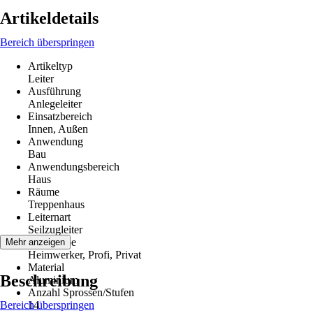
Artikeldetails
Bereich überspringen
Artikeltyp
Leiter
Ausführung
Anlegeleiter
Einsatzbereich
Innen, Außen
Anwendung
Bau
Anwendungsbereich
Haus
Räume
Treppenhaus
Leiternart
Seilzugleiter
Zielgruppe
Mehr anzeigen
Heimwerker, Profi, Privat
Material
Beschreibung
Aluminium
Anzahl Sprossen/Stufen
Bereich überspringen
14