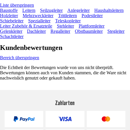
Liste überspringen
Baustoffe
Leitern
Seilzugleiter
Anlegeleiter
Haushaltsleitern
Holzleiter
Mehrzweckleiter
Trittleitern
Podestleiter
Schiebeleiter
Spezialleiter
Teleskopleiter
Leiter Zubehör & Ersatzteile
Stehleiter
Plattformleiter
Gelenkleiter
Dachleiter
Regalleiter
Obstbaumleiter
Stegleiter
Schachtleiter
Kundenbewertungen
Bereich überspringen
Die Echtheit der Bewertungen wurde von uns nicht überprüft.
Bewertungen können auch von Kunden stammen, die die Ware nicht
nachweislich genutzt oder gekauft haben.
Zahlarten