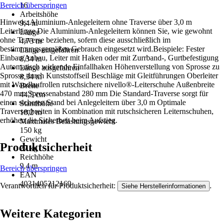
Bereich überspringen
16
Arbeitshöhe
Hinweis: Aluminium-Anlegeleitern ohne Traverse über 3,0 m
9,4 m
Leiterlänge Die Aluminium-Anlegeleitern können Sie, wie gewohnt
Länge
ohne Traverse beziehen, sofern diese ausschließlich im
4,73 m
bestimmungsgemäßen Gebrauch eingesetzt wird.Beispiele: Fester
Länge eingefahren
Einbau/Anbau, Leiter mit Haken oder mit Zurrband-, Gurtbefestigung
8,34 m
Automatisch wirkende Einfallhaken Höhenverstellung von Sprosse zu
Länge ausgefahren
Sprosse durch Kunststoffseil Beschläge mit Gleitführungen Oberleiter
8,34 m
mit Wandlaufrollen rutschsichere nivello®-Leiterschuhe Außenbreite
Breite
470 mm Sprossenabstand 280 mm Die Standard-Traverse sorgt für
44,5 cm
einen sicheren Stand bei Anlegeleitern über 3,0 m Optimale
Standhöhe
Traversenbreiten in Kombination mit rutschsicheren Leiternschuhen,
18,2 m
erhöhen die Sicherheit beim Aufstieg.
Maximales Belastungsgewicht
150 kg
Gewicht
Produktsicherheit
27 kg
Reichhöhe
9,4 m
Bereich überspringen
EAN
4031405212169
Verantwortlich für Produktsicherheit:
.
Siehe Herstellerinformationen
Weitere Kategorien