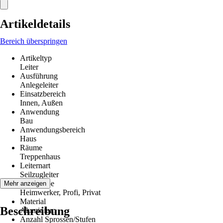
Artikeldetails
Bereich überspringen
Artikeltyp
Leiter
Ausführung
Anlegeleiter
Einsatzbereich
Innen, Außen
Anwendung
Bau
Anwendungsbereich
Haus
Räume
Treppenhaus
Leiternart
Seilzugleiter
Zielgruppe
Mehr anzeigen
Heimwerker, Profi, Privat
Material
Beschreibung
Aluminium
Anzahl Sprossen/Stufen