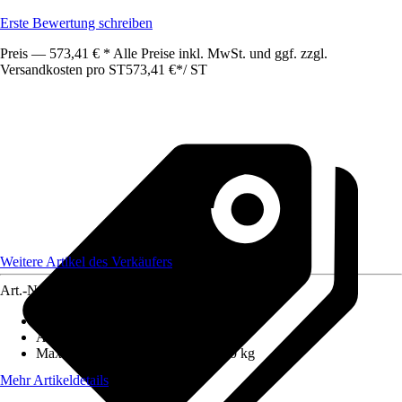
Erste Bewertung schreiben
Preis — 573,41 € * Alle Preise inkl. MwSt. und ggf. zzgl.
Versandkosten pro ST
573,41 €
*
/
ST
Weitere Artikel des Verkäufers
Art.-Nr.
12672874
Anzahl Sprossen/Stufen
:
16
Arbeitshöhe
:
9,4 m
Maximales Belastungsgewicht
:
150 kg
Mehr Artikeldetails