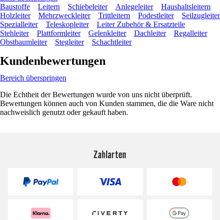
Baustoffe
Leitern
Schiebeleiter
Anlegeleiter
Haushaltsleitern
Holzleiter
Mehrzweckleiter
Trittleitern
Podestleiter
Seilzugleiter
Spezialleiter
Teleskopleiter
Leiter Zubehör & Ersatzteile
Stehleiter
Plattformleiter
Gelenkleiter
Dachleiter
Regalleiter
Obstbaumleiter
Stegleiter
Schachtleiter
Kundenbewertungen
Bereich überspringen
Die Echtheit der Bewertungen wurde von uns nicht überprüft.
Bewertungen können auch von Kunden stammen, die die Ware nicht
nachweislich genutzt oder gekauft haben.
Zahlarten