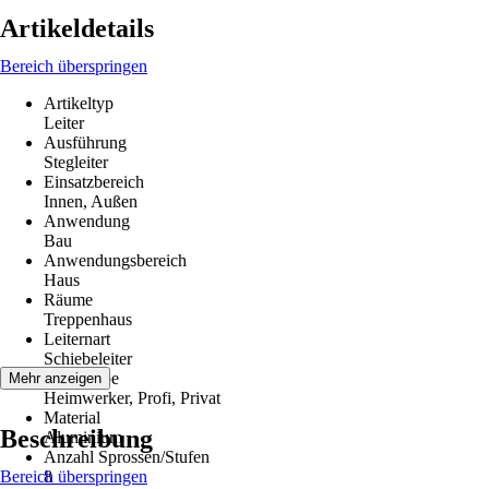
Artikeldetails
Bereich überspringen
Artikeltyp
Leiter
Ausführung
Stegleiter
Einsatzbereich
Innen, Außen
Anwendung
Bau
Anwendungsbereich
Haus
Räume
Treppenhaus
Leiternart
Schiebeleiter
Zielgruppe
Mehr anzeigen
Heimwerker, Profi, Privat
Material
Beschreibung
Aluminium
Anzahl Sprossen/Stufen
Bereich überspringen
8