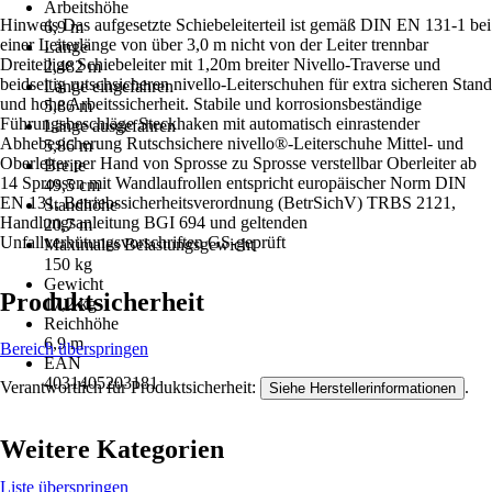
Arbeitshöhe
Hinweis Das aufgesetzte Schiebeleiterteil ist gemäß DIN EN 131-1 bei
6,9 m
einer Leiterlänge von über 3,0 m nicht von der Leiter trennbar
Länge
Dreiteilige Schiebeleiter mit 1,20m breiter Nivello-Traverse und
2,482 m
beidseitig rutschsicheren nivello-Leiterschuhen für extra sicheren Stand
Länge eingefahren
und hohe Arbeitssicherheit. Stabile und korrosionsbeständige
5,86 m
Führungsbeschläge Steckhaken mit automatisch einrastender
Länge ausgefahren
Abhebesicherung Rutschsichere nivello®-Leiterschuhe Mittel- und
5,86 m
Oberleiter per Hand von Sprosse zu Sprosse verstellbar Oberleiter ab
Breite
14 Sprossen mit Wandlaufrollen entspricht europäischer Norm DIN
49,5 cm
EN 131, Betriebssicherheitsverordnung (BetrSichV) TRBS 2121,
Standhöhe
Handlungsanleitung BGI 694 und geltenden
20,7 m
Unfallverhütungsvorschriften GS-geprüft
Maximales Belastungsgewicht
150 kg
Gewicht
Produktsicherheit
17,2 kg
Reichhöhe
6,9 m
Bereich überspringen
EAN
4031405203181
Verantwortlich für Produktsicherheit:
.
Siehe Herstellerinformationen
Weitere Kategorien
Liste überspringen