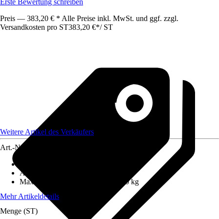
Erste Bewertung schreiben
Preis — 383,20 € * Alle Preise inkl. MwSt. und ggf. zzgl.
Versandkosten pro ST
383,20 €
*
/
ST
Weitere Artikel des Verkäufers
Art.-Nr.
12673318
Anzahl Sprossen/Stufen
:
8
Arbeitshöhe
:
6,9 m
Maximales Belastungsgewicht
:
150 kg
Mehr Artikeldetails
Menge (ST)