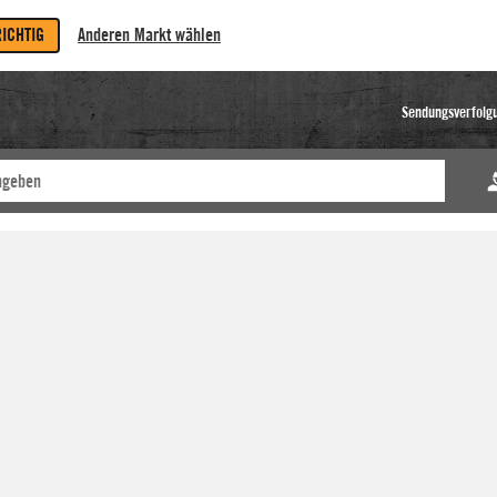
RICHTIG
Anderen Markt wählen
Sendungsverfolg