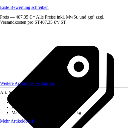
Erste Bewertung schreiben
Preis — 407,35 € * Alle Preise inkl. MwSt. und ggf. zzgl.
Versandkosten pro ST
407,35 €
*
/
ST
Weitere Artikel des Verkäufers
Art.-Nr.
12673224
Anzahl Sprossen/Stufen
:
1
Arbeitshöhe
:
17 m
Maximales Belastungsgewicht
:
150 kg
Mehr Artikeldetails