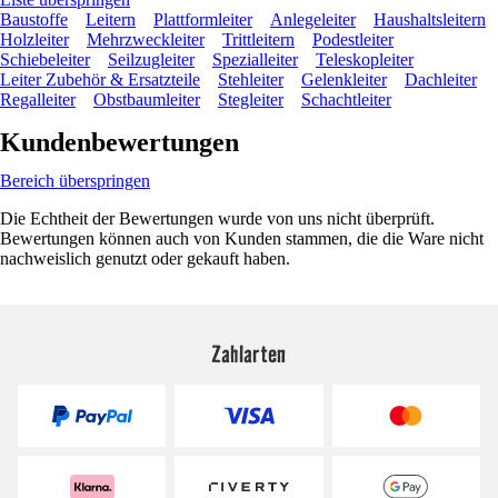
Baustoffe
Leitern
Plattformleiter
Anlegeleiter
Haushaltsleitern
Holzleiter
Mehrzweckleiter
Trittleitern
Podestleiter
Schiebeleiter
Seilzugleiter
Spezialleiter
Teleskopleiter
Leiter Zubehör & Ersatzteile
Stehleiter
Gelenkleiter
Dachleiter
Regalleiter
Obstbaumleiter
Stegleiter
Schachtleiter
Kundenbewertungen
Bereich überspringen
Die Echtheit der Bewertungen wurde von uns nicht überprüft.
Bewertungen können auch von Kunden stammen, die die Ware nicht
nachweislich genutzt oder gekauft haben.
Zahlarten