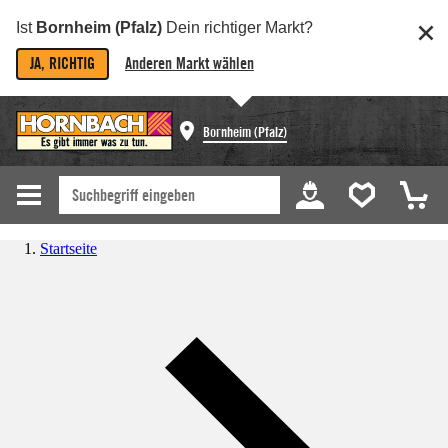
Ist
Bornheim (Pfalz)
Dein richtiger Markt?
JA, RICHTIG
Anderen Markt wählen
Bornheim (Pfalz)
Startseite