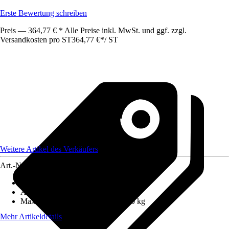
Erste Bewertung schreiben
Preis — 364,77 € * Alle Preise inkl. MwSt. und ggf. zzgl.
Versandkosten pro ST
364,77 €
*
/
ST
Weitere Artikel des Verkäufers
Art.-Nr.
12672653
Anzahl Sprossen/Stufen
:
1
Arbeitshöhe
:
17 m
Maximales Belastungsgewicht
:
150 kg
Mehr Artikeldetails