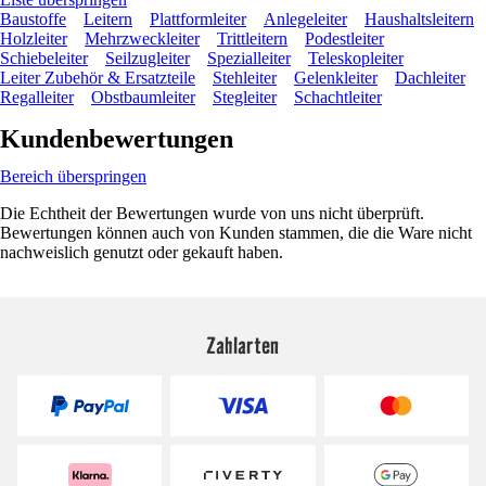
Baustoffe
Leitern
Plattformleiter
Anlegeleiter
Haushaltsleitern
Holzleiter
Mehrzweckleiter
Trittleitern
Podestleiter
Schiebeleiter
Seilzugleiter
Spezialleiter
Teleskopleiter
Leiter Zubehör & Ersatzteile
Stehleiter
Gelenkleiter
Dachleiter
Regalleiter
Obstbaumleiter
Stegleiter
Schachtleiter
Kundenbewertungen
Bereich überspringen
Die Echtheit der Bewertungen wurde von uns nicht überprüft.
Bewertungen können auch von Kunden stammen, die die Ware nicht
nachweislich genutzt oder gekauft haben.
Zahlarten