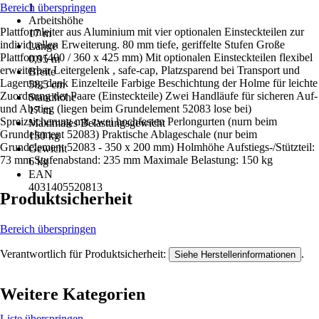
Bereich überspringen
1
Arbeitshöhe
Plattformleiter aus Aluminium mit vier optionalen Einsteckteilen zur
17 m
individuellen Erweiterung. 80 mm tiefe, geriffelte Stufen Große
Länge
Plattform (400 / 360 x 425 mm) Mit optionalen Einsteckteilen flexibel
0,95 m
erweiterbar Leitergelenk , safe-cap, Platzsparend bei Transport und
Breite
Lagerung dank Einzelteile Farbige Beschichtung der Holme für leichte
58,5 cm
Zuordnung der Paare (Einsteckteile) Zwei Handläufe für sicheren Auf-
Standhöhe
und Abstieg (liegen beim Grundelement 52083 lose bei)
17 m
Spreizsicherung mit zwei hochfesten Perlongurten (nurn beim
Maximales Belastungsgewicht
Grundelement 52083) Praktische Ablageschale (nur beim
150 kg
Grundelement 52083 - 350 x 200 mm) Holmhöhe Aufstiegs-/Stützteil:
Gewicht
73 mm Stufenabstand: 235 mm Maximale Belastung: 150 kg
6 kg
EAN
4031405520813
Produktsicherheit
Bereich überspringen
Verantwortlich für Produktsicherheit:
.
Siehe Herstellerinformationen
Weitere Kategorien
Liste überspringen