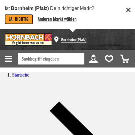
Ist
Bornheim (Pfalz)
Dein richtiger Markt?
JA, RICHTIG
Anderen Markt wählen
Bornheim (Pfalz)
Startseite