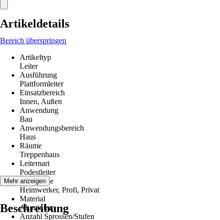
Artikeldetails
Bereich überspringen
Artikeltyp
Leiter
Ausführung
Plattformleiter
Einsatzbereich
Innen, Außen
Anwendung
Bau
Anwendungsbereich
Haus
Räume
Treppenhaus
Leiternart
Podestleiter
Zielgruppe
Mehr anzeigen
Heimwerker, Profi, Privat
Material
Beschreibung
Aluminium
Anzahl Sprossen/Stufen