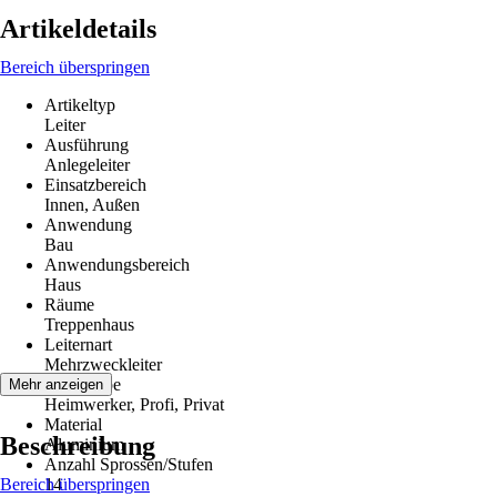
Artikeldetails
Bereich überspringen
Artikeltyp
Leiter
Ausführung
Anlegeleiter
Einsatzbereich
Innen, Außen
Anwendung
Bau
Anwendungsbereich
Haus
Räume
Treppenhaus
Leiternart
Mehrzweckleiter
Zielgruppe
Mehr anzeigen
Heimwerker, Profi, Privat
Material
Beschreibung
Aluminium
Anzahl Sprossen/Stufen
Bereich überspringen
14