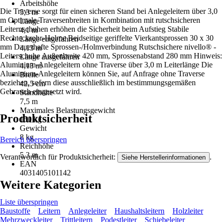
Arbeitshöhe
Die Traverse sorgt für einen sicheren Stand bei Anlegeleitern über 3,0
5,3 m
m Optimale Traversenbreiten in Kombination mit rutschsicheren
Länge
Leiternschuhen erhöhen die Sicherheit beim Aufstieg Stabile
4,1 m
Rechteckrohr-Holme Beidseitige geriffelte Vierkantsprossen 30 x 30
Länge eingefahren
mm Dauerhafte Sprossen-/Holmverbindung Rutschsichere nivello® -
4,13 m
Leiterschuhe Außenbreite 420 mm, Sprossenabstand 280 mm Hinweis:
Länge ausgefahren
Aluminium-Anlegeleitern ohne Traverse über 3,0 m Leiterlänge Die
4,13 m
Aluminium-Anlegeleitern können Sie, auf Anfrage ohne Traverse
Breite
beziehen, sofern diese ausschließlich im bestimmungsgemäßen
42,5 cm
Gebrauch eingesetzt wird.
Standhöhe
7,5 m
Maximales Belastungsgewicht
Produktsicherheit
150 kg
Gewicht
8 kg
Bereich überspringen
Reichhöhe
5,3 m
Verantwortlich für Produktsicherheit:
.
Siehe Herstellerinformationen
EAN
4031405101142
Weitere Kategorien
Liste überspringen
Baustoffe
Leitern
Anlegeleiter
Haushaltsleitern
Holzleiter
Mehrzweckleiter
Trittleitern
Podestleiter
Schiebeleiter