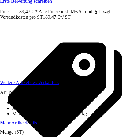
Erste Bewertung schreiben
Preis — 189,47 € * Alle Preise inkl. MwSt. und ggf. zzgl.
Versandkosten pro ST
189,47 €
*
/
ST
Weitere Artikel des Verkäufers
Art.-Nr.
12673061
Anzahl Sprossen/Stufen
:
14
Arbeitshöhe
:
5,3 m
Maximales Belastungsgewicht
:
150 kg
Mehr Artikeldetails
Menge (ST)