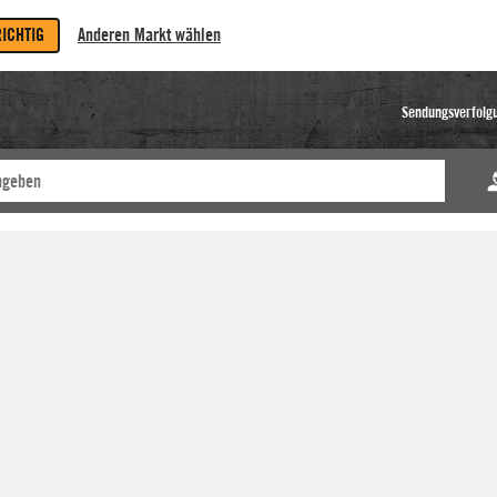
RICHTIG
Anderen Markt wählen
Sendungsverfolg