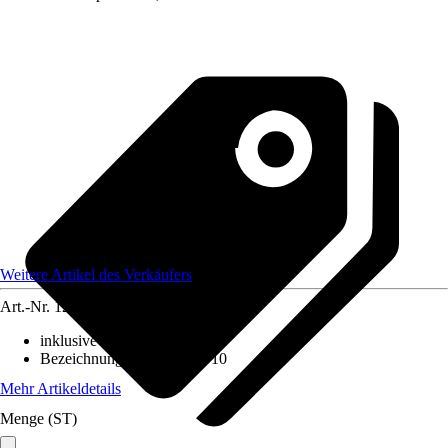
Weitere Artikel des Verkäufers
Art.-Nr.
12176042
inklusive Leuchtmittel
:
Nein
Bezeichnung Fassung
:
GU10
Mehr Artikeldetails
Menge (ST)