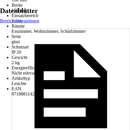
Breite
Datenblätter
155 mm
Einsatzbereich
Bereich überspringen
Innen
Räume
Esszimmer, Wohnzimmer, Schlafzimmer
Serie
gissi
Schutzart
IP 20
Gewicht
2 kg
Energieeffizienzklasse
Nicht relevant
Artikeltyp
Leuchte
EAN
8718881142840