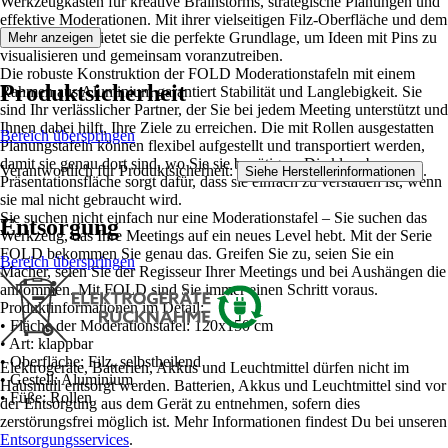
Werkzeugkasten für kreative Brainstorms, strategische Planungen und
effektive Moderationen. Mit ihrer vielseitigen Filz-Oberfläche und dem
klaren Design bietet sie die perfekte Grundlage, um Ideen mit Pins zu
Mehr anzeigen
visualisieren und gemeinsam voranzutreiben.
Die robuste Konstruktion der FOLD Moderationstafeln mit einem
Produktsicherheit
Rahmen aus Aluminium garantiert Stabilität und Langlebigkeit. Sie
sind Ihr verlässlicher Partner, der Sie bei jedem Meeting unterstützt und
Ihnen dabei hilft, Ihre Ziele zu erreichen. Die mit Rollen ausgestatten
Bereich überspringen
Planungstafeln können flexibel aufgestellt und transportiert werden,
damit sie genau dort sind, wo Sie sie benötigen. Die klappbare
Verantwortlich für Produktsicherheit:
.
Siehe Herstellerinformationen
Präsentationsfläche sorgt dafür, dass sie einfach zu verstauen ist, wenn
sie mal nicht gebraucht wird.
Sie suchen nicht einfach nur eine Moderationstafel – Sie suchen das
Entsorgung
Werkzeug, das Ihre Meetings auf ein neues Level hebt. Mit der Serie
FOLD bekommen Sie genau das. Greifen Sie zu, seien Sie ein
Bereich überspringen
Macher, seien Sie der Regisseur Ihrer Meetings und bei Aushängen die
ankommen. Mit FOLD sind Sie immer einen Schritt voraus.
Produktinformationen im Detail:
• Fläche der Moderationstafel: 120x150 cm
• Art: klappbar
• Oberfläche: Filz, selbstheilend
Elektrogeräte, Batterien, Akkus und Leuchtmittel dürfen nicht im
• Gestell: Aluminium
Hausmüll entsorgt werden. Batterien, Akkus und Leuchtmittel sind vor
• Füße: Rollen
der Entsorgung aus dem Gerät zu entnehmen, sofern dies
zerstörungsfrei möglich ist. Mehr Informationen findest Du bei unseren
Entsorgungsservices
.