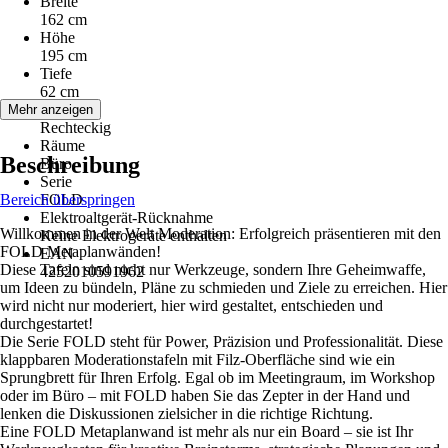
Breite
162 cm
Höhe
195 cm
Tiefe
62 cm
Form
Mehr anzeigen
Rechteckig
Räume
Beschreibung
Büro
Serie
Bereich überspringen
FOLD
Elektroaltgerät-Rücknahme
Willkommen in der Welt Moderation: Erfolgreich präsentieren mit den
Keine Elektrogeräte enthalten
FOLD Metaplanwänden!
EAN
Diese Tafeln sind nicht nur Werkzeuge, sondern Ihre Geheimwaffe,
4252010591962
um Ideen zu bündeln, Pläne zu schmieden und Ziele zu erreichen. Hier
wird nicht nur moderiert, hier wird gestaltet, entschieden und
durchgestartet!
Die Serie FOLD steht für Power, Präzision und Professionalität. Diese
klappbaren Moderationstafeln mit Filz-Oberfläche sind wie ein
Sprungbrett für Ihren Erfolg. Egal ob im Meetingraum, im Workshop
oder im Büro – mit FOLD haben Sie das Zepter in der Hand und
lenken die Diskussionen zielsicher in die richtige Richtung.
Eine FOLD Metaplanwand ist mehr als nur ein Board – sie ist Ihr