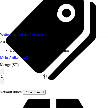
Weitere Artikel des Verkäufers
Art.-Nr.
12590779
Durchmesser (von - bis)
:
1 mm - 1 mm
Mehr Artikeldetails
Menge (ST)
1 ST
Verkauf durch:
Rubart GmbH