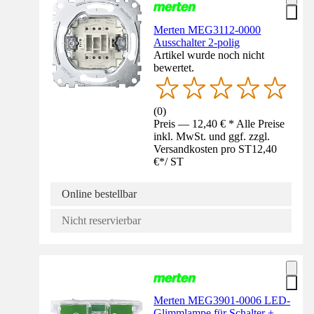
Merten MEG3112-0000
Ausschalter 2-polig
Artikel wurde noch nicht
bewertet.
(
0
)
Preis — 12,40 € * Alle Preise
inkl. MwSt. und ggf. zzgl.
Versandkosten pro ST
12,40
€
*
/
ST
Online bestellbar
Nicht reservierbar
Merten MEG3901-0006 LED-
Glimmlampe für Schalter +