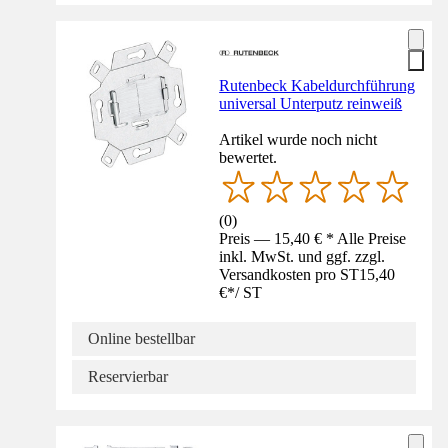
Rutenbeck Kabeldurchführung
universal Unterputz reinweiß
Artikel wurde noch nicht
bewertet.
(
0
)
Preis — 15,40 € * Alle Preise
inkl. MwSt. und ggf. zzgl.
Versandkosten pro ST
15,40
€
*
/
ST
Online bestellbar
Reservierbar