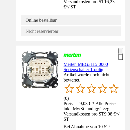
Versandkosten pro ST
16,23
€
*
/
ST
Online bestellbar
Nicht reservierbar
Merten MEG3115-0000
Serienschalter 1-polig
Artikel wurde noch nicht
bewertet.
(
0
)
Preis — 9,08 € * Alle Preise
inkl. MwSt. und ggf. zzgl.
Versandkosten pro ST
9,08 €
*
/
ST
Bei Abnahme von 10 ST: