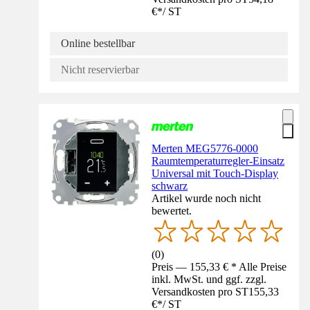
€
*
/
ST
Online bestellbar
Nicht reservierbar
Merten MEG5776-0000
Raumtemperaturregler-Einsatz
Universal mit Touch-Display
schwarz
Artikel wurde noch nicht
bewertet.
(
0
)
Preis — 155,33 € * Alle Preise
inkl. MwSt. und ggf. zzgl.
Versandkosten pro ST
155,33
€
*
/
ST