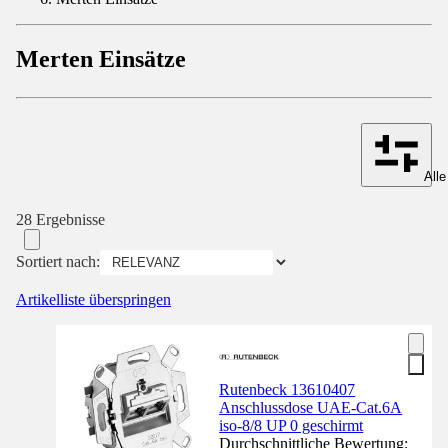
Merten Einsätze
Alle
28 Ergebnisse
Sortiert nach:
Artikelliste überspringen
Rutenbeck 13610407
Anschlussdose UAE-Cat.6A
iso-8/8 UP 0 geschirmt
Durchschnittliche Bewertung: