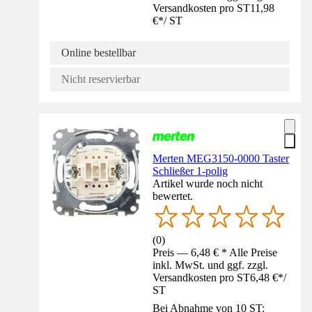
Versandkosten pro ST
11,98
€
*
/
ST
Online bestellbar
Nicht reservierbar
Merten MEG3150-0000 Taster
Schließer 1-polig
Artikel wurde noch nicht
bewertet.
(
0
)
Preis — 6,48 € * Alle Preise
inkl. MwSt. und ggf. zzgl.
Versandkosten pro ST
6,48 €
*
/
ST
Bei Abnahme von 10 ST: