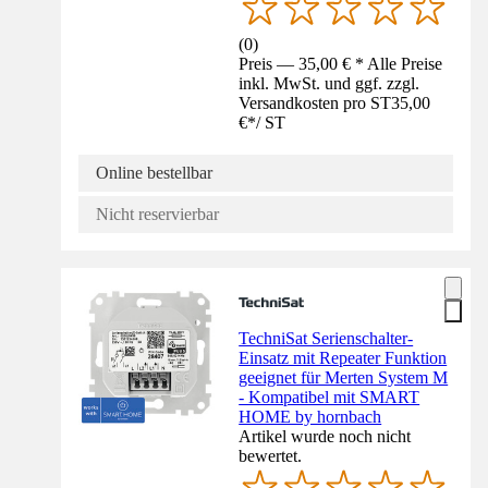
(
0
)
Preis — 35,00 € * Alle Preise
inkl. MwSt. und ggf. zzgl.
Versandkosten pro ST
35,00
€
*
/
ST
Online bestellbar
Nicht reservierbar
TechniSat Serienschalter-
Einsatz mit Repeater Funktion
geeignet für Merten System M
- Kompatibel mit SMART
HOME by hornbach
Artikel wurde noch nicht
bewertet.