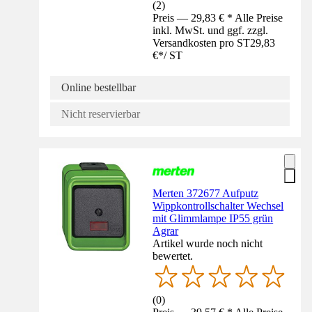
(
2
)
Preis — 29,83 € * Alle Preise
inkl. MwSt. und ggf. zzgl.
Versandkosten pro ST
29,83
€
*
/
ST
Online bestellbar
Nicht reservierbar
Merten 372677 Aufputz
Wippkontrollschalter Wechsel
mit Glimmlampe IP55 grün
Agrar
Artikel wurde noch nicht
bewertet.
(
0
)