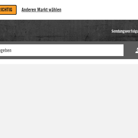
RICHTIG
Anderen Markt wählen
Sendungsverfolg