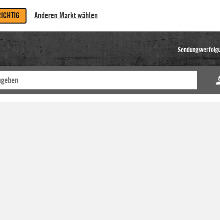
RICHTIG
Anderen Markt wählen
Sendungsverfolg