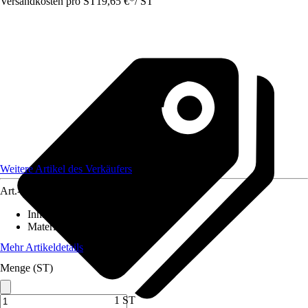
Versandkosten pro ST
19,65 €
*
/
ST
Weitere Artikel des Verkäufers
Art.-Nr.
12590843
Inhalt
:
1 Stück
Material
:
Stahl
Mehr Artikeldetails
Menge (ST)
1 ST