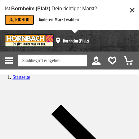
Ist
Bornheim (Pfalz)
Dein richtiger Markt?
JA, RICHTIG
Anderen Markt wählen
Bornheim (Pfalz)
Startseite