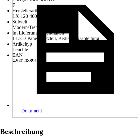
F
Herstellerartikelnummer
LX-120-4000-BL
Stilwelt
Modern/Trend
Im Lieferumfang enthalten
1 LED-Panel, Netzteil, Bedienungsanleitung
Artikeltyp
Leuchte
EAN
4260508891432
Dokument
Beschreibung