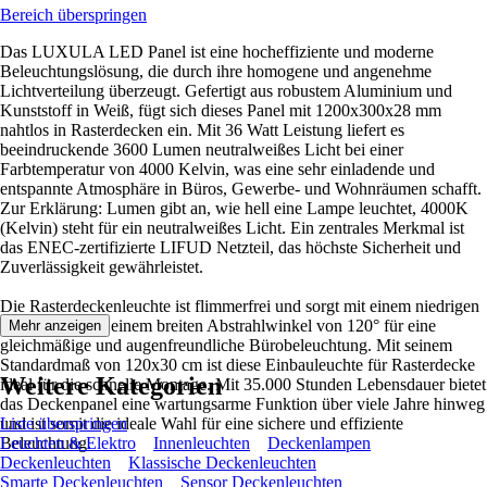
Bereich überspringen
Das LUXULA LED Panel ist eine hocheffiziente und moderne
Beleuchtungslösung, die durch ihre homogene und angenehme
Lichtverteilung überzeugt. Gefertigt aus robustem Aluminium und
Kunststoff in Weiß, fügt sich dieses Panel mit 1200x300x28 mm
nahtlos in Rasterdecken ein. Mit 36 Watt Leistung liefert es
beeindruckende 3600 Lumen neutralweißes Licht bei einer
Farbtemperatur von 4000 Kelvin, was eine sehr einladende und
entspannte Atmosphäre in Büros, Gewerbe- und Wohnräumen schafft.
Zur Erklärung: Lumen gibt an, wie hell eine Lampe leuchtet, 4000K
(Kelvin) steht für ein neutralweißes Licht. Ein zentrales Merkmal ist
das ENEC-zertifizierte LIFUD Netzteil, das höchste Sicherheit und
Zuverlässigkeit gewährleistet.
Die Rasterdeckenleuchte ist flimmerfrei und sorgt mit einem niedrigen
UGR-Wert und einem breiten Abstrahlwinkel von 120° für eine
Mehr anzeigen
gleichmäßige und augenfreundliche Bürobeleuchtung. Mit seinem
Standardmaß von 120x30 cm ist diese Einbauleuchte für Rasterdecke
Weitere Kategorien
ideal für die schnelle Montage. Mit 35.000 Stunden Lebensdauer bietet
das Deckenpanel eine wartungsarme Funktion über viele Jahre hinweg
und ist somit die ideale Wahl für eine sichere und effiziente
Liste überspringen
Beleuchtung.
Leuchten & Elektro
Innenleuchten
Deckenlampen
Deckenleuchten
Klassische Deckenleuchten
Smarte Deckenleuchten
Sensor Deckenleuchten