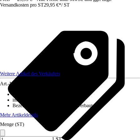
Versandkosten pro ST
29,95 €
*
/
ST
Weitere Artikel des Verkäufers
Art.-Nr.
12591086
Ausführung
:
LED Panel
inklusive Leuchtmittel
:
Ja
Bezeichnung Fassung
:
LED fest verbaut
Mehr Artikeldetails
Menge (ST)
1 ST