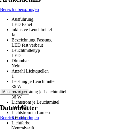
Bereich überspringen
Ausführung
LED Panel
inklusive Leuchtmittel
Ja
Bezeichnung Fassung
LED fest verbaut
Leuchtmitteltyp
LED
Dimmbar
Nein
Anzahl Lichtquellen
1
Leistung je Leuchtmittel
36 W
Max. Leistung je Leuchtmittel
Mehr anzeigen
36 W
Lichtstrom je Leuchtmittel
Datenblätter
3.600 lm
Lichtstrom in Lumen
Bereich überspringen
3.600 lm
Lichtfarbe
Neutralweiß