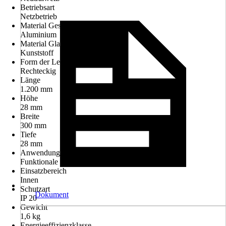
Betriebsart
Netzbetrieb
Material Gestell
Aluminium
Material Glas/Schirm
Kunststoff
Form der Leuchte
Rechteckig
Länge
1.200 mm
Höhe
28 mm
Breite
300 mm
Tiefe
28 mm
Anwendung
Funktionale Beleuchtung
Einsatzbereich
Innen
Schutzart
Dokument
IP 20
Gewicht
1,6 kg
Energieeffizienzklasse