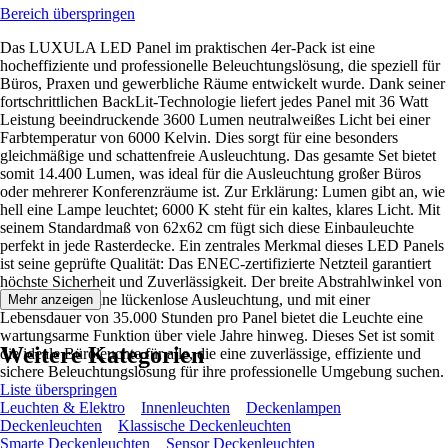
Bereich überspringen
Das LUXULA LED Panel im praktischen 4er-Pack ist eine
hocheffiziente und professionelle Beleuchtungslösung, die speziell für
Büros, Praxen und gewerbliche Räume entwickelt wurde. Dank seiner
fortschrittlichen BackLit-Technologie liefert jedes Panel mit 36 Watt
Leistung beeindruckende 3600 Lumen neutralweißes Licht bei einer
Farbtemperatur von 6000 Kelvin. Dies sorgt für eine besonders
gleichmäßige und schattenfreie Ausleuchtung. Das gesamte Set bietet
somit 14.400 Lumen, was ideal für die Ausleuchtung großer Büros
oder mehrerer Konferenzräume ist. Zur Erklärung: Lumen gibt an, wie
hell eine Lampe leuchtet; 6000 K steht für ein kaltes, klares Licht. Mit
seinem Standardmaß von 62x62 cm fügt sich diese Einbauleuchte
perfekt in jede Rasterdecke. Ein zentrales Merkmal dieses LED Panels
ist seine geprüfte Qualität: Das ENEC-zertifizierte Netzteil garantiert
höchste Sicherheit und Zuverlässigkeit. Der breite Abstrahlwinkel von
120° sorgt für eine lückenlose Ausleuchtung, und mit einer
Mehr anzeigen
Lebensdauer von 35.000 Stunden pro Panel bietet die Leuchte eine
wartungsarme Funktion über viele Jahre hinweg. Dieses Set ist somit
Weitere Kategorien
die ideale Büroleuchte für alle, die eine zuverlässige, effiziente und
sichere Beleuchtungslösung für ihre professionelle Umgebung suchen.
Liste überspringen
Leuchten & Elektro
Innenleuchten
Deckenlampen
Deckenleuchten
Klassische Deckenleuchten
Smarte Deckenleuchten
Sensor Deckenleuchten