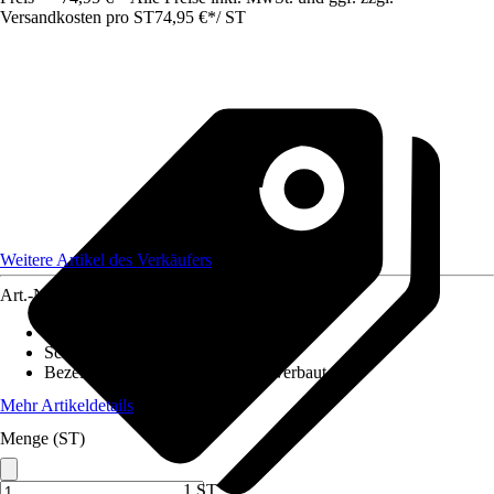
Versandkosten pro ST
74,95 €
*
/
ST
Weitere Artikel des Verkäufers
Art.-Nr.
12586167
Ausführung
:
LED Panel
Schutzart
:
IP 20
Bezeichnung Fassung
:
LED fest verbaut
Mehr Artikeldetails
Menge (ST)
1 ST