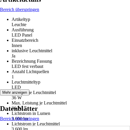
Bereich überspringen
Artikeltyp
Leuchte
Ausführung
LED Panel
Einsatzbereich
Innen
inklusive Leuchtmittel
Ja
Bezeichnung Fassung
LED fest verbaut
Anzahl Lichtquellen
1
Leuchtmitteltyp
LED
Leistung je Leuchtmittel
Mehr anzeigen
36 W
Max. Leistung je Leuchtmittel
Datenblätter
36 W
Lichtstrom in Lumen
Bereich überspringen
3.600 lm
Lichtstrom je Leuchtmittel
3.600 lm