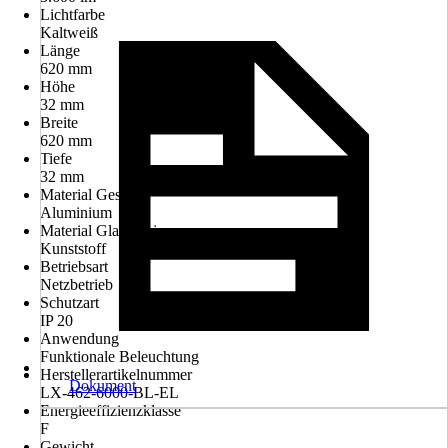
Lichtfarbe
Kaltweiß
Länge
620 mm
Höhe
32 mm
Breite
620 mm
Tiefe
32 mm
Material Gestell
Aluminium
Material Glas/Schirm
Kunststoff
Betriebsart
Netzbetrieb
Schutzart
IP 20
Anwendung
Funktionale Beleuchtung
Herstellerartikelnummer
Dokument
LX-462-6000-BL-EL
Energieeffizienzklasse
F
Gewicht