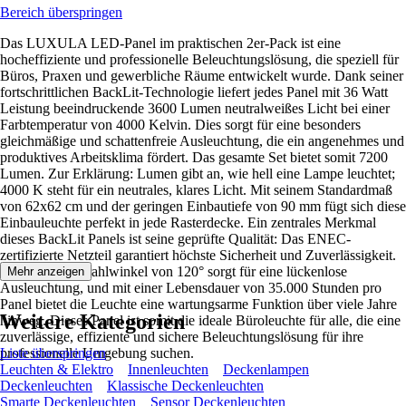
Bereich überspringen
Das LUXULA LED-Panel im praktischen 2er-Pack ist eine
hocheffiziente und professionelle Beleuchtungslösung, die speziell für
Büros, Praxen und gewerbliche Räume entwickelt wurde. Dank seiner
fortschrittlichen BackLit-Technologie liefert jedes Panel mit 36 Watt
Leistung beeindruckende 3600 Lumen neutralweißes Licht bei einer
Farbtemperatur von 4000 Kelvin. Dies sorgt für eine besonders
gleichmäßige und schattenfreie Ausleuchtung, die ein angenehmes und
produktives Arbeitsklima fördert. Das gesamte Set bietet somit 7200
Lumen. Zur Erklärung: Lumen gibt an, wie hell eine Lampe leuchtet;
4000 K steht für ein neutrales, klares Licht. Mit seinem Standardmaß
von 62x62 cm und der geringen Einbautiefe von 90 mm fügt sich diese
Einbauleuchte perfekt in jede Rasterdecke. Ein zentrales Merkmal
dieses BackLit Panels ist seine geprüfte Qualität: Das ENEC-
zertifizierte Netzteil garantiert höchste Sicherheit und Zuverlässigkeit.
Der breite Abstrahlwinkel von 120° sorgt für eine lückenlose
Mehr anzeigen
Ausleuchtung, und mit einer Lebensdauer von 35.000 Stunden pro
Panel bietet die Leuchte eine wartungsarme Funktion über viele Jahre
Weitere Kategorien
hinweg. Dieses Panel ist somit die ideale Büroleuchte für alle, die eine
zuverlässige, effiziente und sichere Beleuchtungslösung für ihre
professionelle Umgebung suchen.
Liste überspringen
Leuchten & Elektro
Innenleuchten
Deckenlampen
Deckenleuchten
Klassische Deckenleuchten
Smarte Deckenleuchten
Sensor Deckenleuchten