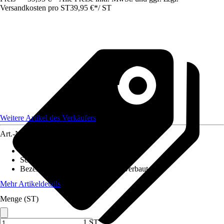
Versandkosten pro ST
39,95 €
*
/
ST
Weitere Artikel des Verkäufers
Art.-Nr.
12586168
Ausführung
:
LED Panel
Schutzart
:
IP 20
Bezeichnung Fassung
:
LED fest verbaut
Mehr Artikeldetails
Menge (ST)
1 ST