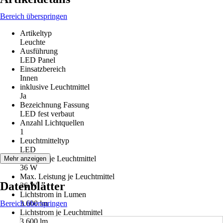
Bereich überspringen
Artikeltyp
Leuchte
Ausführung
LED Panel
Einsatzbereich
Innen
inklusive Leuchtmittel
Ja
Bezeichnung Fassung
LED fest verbaut
Anzahl Lichtquellen
1
Leuchtmitteltyp
LED
Leistung je Leuchtmittel
Mehr anzeigen
36 W
Max. Leistung je Leuchtmittel
Datenblätter
36 W
Lichtstrom in Lumen
Bereich überspringen
3.600 lm
Lichtstrom je Leuchtmittel
3.600 lm