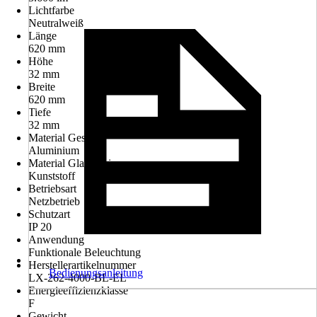
Lichtfarbe
Neutralweiß
Länge
620 mm
Höhe
32 mm
Breite
620 mm
Tiefe
32 mm
Material Gestell
Aluminium
Material Glas/Schirm
Kunststoff
Betriebsart
Netzbetrieb
Schutzart
IP 20
Anwendung
Funktionale Beleuchtung
Herstellerartikelnummer
Bedienungsanleitung
LX-262-4000-BL-EL
Energieeffizienzklasse
F
Gewicht