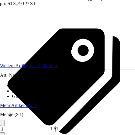
pro ST
8,79 €
*
/
ST
Weitere Artikel des Verkäufers
Art.-Nr.
12582513
Artikeltyp
:
Folie
Material
:
Kunststoff
Grundfarbe
:
Weiß
Mehr Artikeldetails
Menge (ST)
1 ST