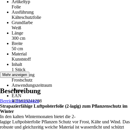
Artikeltyp
Folie
Ausführung
Kälteschutzfolie
Grundfarbe
Weiß
Länge
300 cm
Breite
50 cm
Material
Kunststoff
Inhalt
1 Stück
Anwendung
Mehr anzeigen
Frostschutz
Anwendungszeitraum
Beschreibung
Winter
EAN
Bereich überspringen
4051623241208
Strapazierfähige Luftpolsterfolie (2-lagig) zum Pflanzenschutz im
Winter
In den kalten Wintermonaten bietet die 2-
lagige Luftpolsterfolie Pflanzen Schutz vor Frost, Kälte und Wind. Das
robuste und gleichzeitig weiche Material ist wasserdicht und schützt