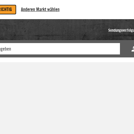
RICHTIG
Anderen Markt wählen
Sendungsverfolg