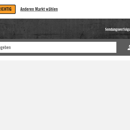
RICHTIG
Anderen Markt wählen
Sendungsverfolg