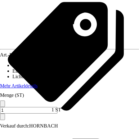
Art.-Nr.
10678734
Stromversorgung
:
Batterie
Einsatzbereich
:
Innen
Lichtfarbe
:
Warmweiß
Mehr Artikeldetails
Menge (ST)
1 ST
Verkauf durch:
HORNBACH