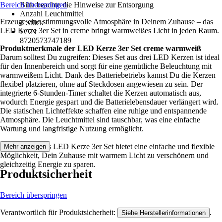
Bereich überspringen
Bitte beachte die Hinweise zur Entsorgung
Anzahl Leuchtmittel
Erzeuge eine stimmungsvolle Atmosphäre in Deinem Zuhause – das
3 Stück
LED Kerze 3er Set in creme bringt warmweißes Licht in jeden Raum.
EAN
8720573747189
Produktmerkmale der LED Kerze 3er Set creme warmweiß
Darum solltest Du zugreifen: Dieses Set aus drei LED Kerzen ist ideal
für den Innenbereich und sorgt für eine gemütliche Beleuchtung mit
warmweißem Licht. Dank des Batteriebetriebs kannst Du die Kerzen
flexibel platzieren, ohne auf Steckdosen angewiesen zu sein. Der
integrierte 6-Stunden-Timer schaltet die Kerzen automatisch aus,
wodurch Energie gespart und die Batterielebensdauer verlängert wird.
Die statischen Lichteffekte schaffen eine ruhige und entspannende
Atmosphäre. Die Leuchtmittel sind tauschbar, was eine einfache
Wartung und langfristige Nutzung ermöglicht.
Festgezurrt: Das LED Kerze 3er Set bietet eine einfache und flexible
Mehr anzeigen
Möglichkeit, Dein Zuhause mit warmem Licht zu verschönern und
gleichzeitig Energie zu sparen.
Produktsicherheit
Bereich überspringen
Verantwortlich für Produktsicherheit:
.
Siehe Herstellerinformationen