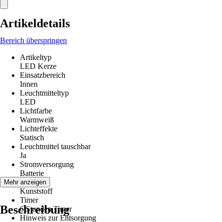
Artikeldetails
Bereich überspringen
Artikeltyp
LED Kerze
Einsatzbereich
Innen
Leuchtmitteltyp
LED
Lichtfarbe
Warmweiß
Lichteffekte
Statisch
Leuchtmittel tauschbar
Ja
Stromversorgung
Batterie
Material
Mehr anzeigen
Kunststoff
Timer
Beschreibung
6 Stunden Timer
Hinweis zur Entsorgung