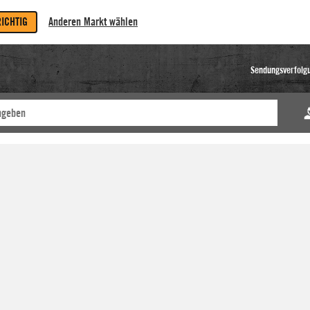
RICHTIG
Anderen Markt wählen
Sendungsverfolg