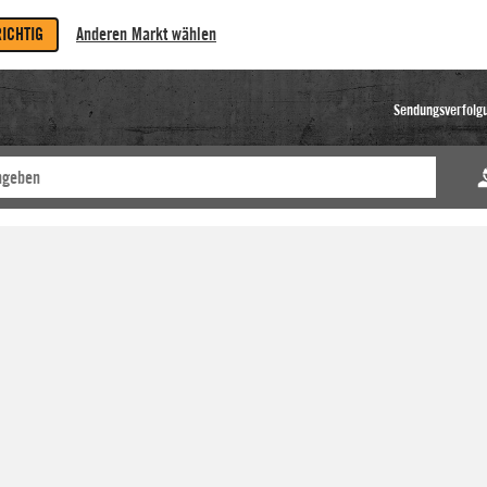
RICHTIG
Anderen Markt wählen
Sendungsverfolg