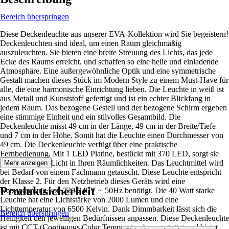
Bereich überspringen
Diese Deckenleuchte aus unserer EVA-Kollektion wird Sie begeistern!
Deckenleuchten sind ideal, um einen Raum gleichmäßig
auszuleuchten. Sie bieten eine breite Streuung des Lichts, das jede
Ecke des Raums erreicht, und schaffen so eine helle und einladende
Atmosphäre. Eine außergewöhnliche Optik und eine symmetrische
Gestalt machen dieses Stück im Modern Style zu einem Must-Have für
alle, die eine harmonische Einrichtung lieben. Die Leuchte in weiß ist
aus Metall und Kunststoff gefertigt und ist ein echter Blickfang in
jedem Raum. Das bezogene Gestell und der bezogene Schirm ergeben
eine stimmige Einheit und ein stilvolles Gesamtbild. Die
Deckenleuchte misst 49 cm in der Länge, 49 cm in der Breite/Tiefe
und 7 cm in der Höhe. Somit hat die Leuchte einen Durchmesser von
49 cm. Die Deckenleuchte verfügt über eine praktische
Fernbedienung. Mit 1 LED Platine, bestückt mit 370 LED, sorgt sie
für ein schönes Licht in Ihren Räumlichkeiten. Das Leuchtmittel wird
Mehr anzeigen
bei Bedarf von einem Fachmann getauscht. Diese Leuchte entspricht
der Klasse 2. Für den Netzbetrieb dieses Geräts wird eine
Produktsicherheit
Netzspannung von 220-240V ~ 50Hz benötigt. Die 40 Watt starke
Leuchte hat eine Lichtstärke von 2000 Lumen und eine
Lichttemperatur von 6500 Kelvin. Dank Dimmbarkeit lässt sich die
Bereich überspringen
Helligkeit den jeweiligen Bedürfnissen anpassen. Diese Deckenleuchte
ist mit CCT (Continuous Color Temperature) ausgestattet und bietet