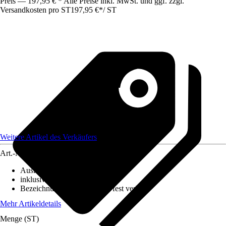
Preis — 197,95 € * Alle Preise inkl. MwSt. und ggf. zzgl.
Versandkosten pro ST
197,95 €
*
/
ST
Weitere Artikel des Verkäufers
Art.-Nr.
12606221
Ausführung
:
Deckenleuchte
inklusive Leuchtmittel
:
Ja
Bezeichnung Fassung
:
LED fest verbaut
Mehr Artikeldetails
Menge (ST)