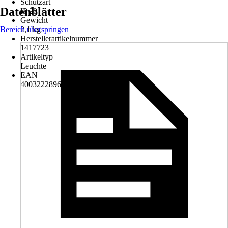
Schutzart
Datenblätter
IP 20
Gewicht
Bereich überspringen
2,1 kg
Herstellerartikelnummer
1417723
Artikeltyp
Leuchte
EAN
4003222896907