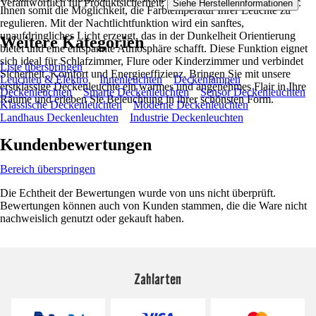
Verantwortlich für Produktsicherheit:
.
Siehe Herstellerinformationen
Ihnen somit die Möglichkeit, die Farbtemperatur Ihrer Leuchte zu
regulieren. Mit der Nachtlichtfunktion wird ein sanftes,
unaufdringliches Licht erzeugt, das in der Dunkelheit Orientierung
Weitere Kategorien
bietet und eine entspannte Atmosphäre schafft. Diese Funktion eignet
sich ideal für Schlafzimmer, Flure oder Kinderzimmer und verbindet
Liste überspringen
Sicherheit, Komfort und Energieeffizienz. Bringen Sie mit unsere
Leuchten & Elektro
Innenleuchten
Deckenlampen
erstklassige Deckenleuchte ein warmes und angenehmes Flair in Ihre
Deckenleuchten
Smarte Deckenleuchten
Sensor Deckenleuchten
Räume und erleben Sie Beleuchtung in ihrer schönsten Form.
Klassische Deckenleuchten
Moderne Deckenleuchten
Landhaus Deckenleuchten
Industrie Deckenleuchten
Kundenbewertungen
Bereich überspringen
Die Echtheit der Bewertungen wurde von uns nicht überprüft.
Bewertungen können auch von Kunden stammen, die die Ware nicht
nachweislich genutzt oder gekauft haben.
Zahlarten