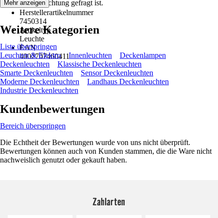
effiziente Beleuchtung gefragt ist.
Mehr anzeigen
IP 20
Herstellerartikelnummer
7450314
Weitere Kategorien
Artikeltyp
Leuchte
Liste überspringen
EAN
Leuchten & Elektro
Innenleuchten
Deckenlampen
4002707460411
Deckenleuchten
Klassische Deckenleuchten
Smarte Deckenleuchten
Sensor Deckenleuchten
Moderne Deckenleuchten
Landhaus Deckenleuchten
Industrie Deckenleuchten
Kundenbewertungen
Bereich überspringen
Die Echtheit der Bewertungen wurde von uns nicht überprüft.
Bewertungen können auch von Kunden stammen, die die Ware nicht
nachweislich genutzt oder gekauft haben.
Zahlarten