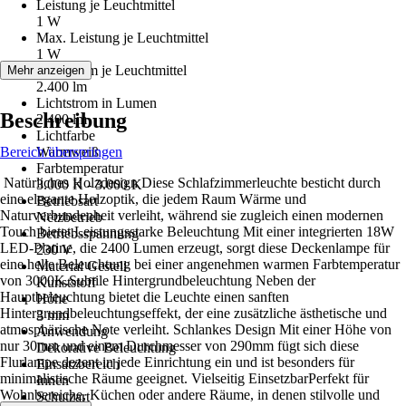
Leistung je Leuchtmittel
1 W
Max. Leistung je Leuchtmittel
1 W
Lichtstrom je Leuchtmittel
Mehr anzeigen
2.400 lm
Lichtstrom in Lumen
Beschreibung
2.400 lm
Lichtfarbe
Bereich überspringen
Warmweiß
Farbtemperatur
Natürliches Holzdesign Diese Schlafzimmerleuchte besticht durch
3.000 K - 3.000 K
eine elegante Holzoptik, die jedem Raum Wärme und
Betriebsart
Naturverbundenheit verleiht, während sie zugleich einen modernen
Netzbetrieb
Touch bietet.Leistungsstarke Beleuchtung Mit einer integrierten 18W
Betriebsspannung
LED-Platine, die 2400 Lumen erzeugt, sorgt diese Deckenlampe für
230 V
eine helle Beleuchtung bei einer angenehmen warmen Farbtemperatur
Material Gestell
von 3000K.Subtile Hintergrundbeleuchtung Neben der
Kunststoff
Hauptbeleuchtung bietet die Leuchte einen sanften
Höhe
Hintergrundbeleuchtungseffekt, der eine zusätzliche ästhetische und
3 mm
atmosphärische Note verleiht. Schlankes Design Mit einer Höhe von
Anwendung
nur 30mm und einem Durchmesser von 290mm fügt sich diese
Dekorative Beleuchtung
Flurlampe dezent in jede Einrichtung ein und ist besonders für
Einsatzbereich
minimalistische Räume geeignet. Vielseitig EinsetzbarPerfekt für
Innen
Wohnbereiche, Küchen oder andere Räume, in denen stilvolle und
Schutzart