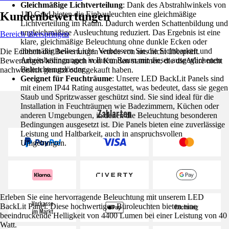
Gleichmäßige Lichtverteilung
: Dank des Abstrahlwinkels von
Kundenbewertungen
110 Grad bieten die Einbauleuchten eine gleichmäßige
Lichtverteilung im Raum. Dadurch werden Schattenbildung und
ungleichmäßige Ausleuchtung reduziert. Das Ergebnis ist eine
Bereich überspringen
klare, gleichmäßige Beleuchtung ohne dunkle Ecken oder
übermäßig helles Licht. Verbessern Sie die Sichtbarkeit und
Die Echtheit der Bewertungen wurde von uns nicht überprüft.
Arbeitsbedingungen in Ihrem Raum mit dieser ausgeglichenen
Bewertungen können auch von Kunden stammen, die die Ware nicht
Beleuchtungslösung.
nachweislich genutzt oder gekauft haben.
Geeignet für Feuchträume
: Unsere LED BackLit Panels sind
mit einem IP44 Rating ausgestattet, was bedeutet, dass sie gegen
Staub und Spritzwasser geschützt sind. Sie sind ideal für die
Installation in Feuchträumen wie Badezimmern, Küchen oder
Zahlarten
anderen Umgebungen, in denen die Beleuchtung besonderen
Bedingungen ausgesetzt ist. Die Panels bieten eine zuverlässige
Leistung und Haltbarkeit, auch in anspruchsvollen
Umgebungen.
Erleben Sie eine hervorragende Beleuchtung mit unserem LED
BackLit Panel. Diese hochwertigen Büroleuchten bieten eine
beeindruckende Helligkeit von 4400 Lumen bei einer Leistung von 40
Watt.