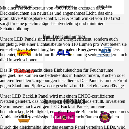
Mit einer Farbtemperatur von 4000 Kelvin erzeugen diese
Deckenleuchten ein neutrales und angenehmes Licht, das eine
produktive Atmosphäre schafft. Der Abstrahlwinkel von 110 Grad
sorgt für eine gleichmäßige Lichtverteilung und minimiert
Schattenbildung.
Hauptversandpartner
Unsere LED Panels sind nicht nur energieeffizient, sondern auch
langlebig. Mit einer Lichtausbeute von 110 Lumen pro Watt bieten sie
eine effektive Beleuchtung bei minimalem Energieverbrauch. Das
bedeutet, dass Sie nicht nur Ihre Stromrechnung senken, sondern auch
die Umwelt schonen.
Das IP44 Rating macht diese Einbauleuchten für Feuchträume
geeignet. Sie können sie bedenkenlos in Badezimmern, Küchen oder
anderen feuchten Umgebungen installieren. Das Panel ist an der Front
gegen Staub und Spritzwasser geschützt und bietet eine zuverlässige.
Unser LED BackLit Panel wird mit einem ENEC-zertifizierten
Darum zu HORNBACH
Netzteil geliefert, das höchste Sicherheitsstandards erfüllt. Investieren
Sie in unsere hochwertigen LED BackLit Panels, um eine
beeindruckende Helligkeit, energieeffiziente Beleuchtung, angenehmes
Ambiente und zuverlässige Leistung in Feuchträumen zu erhalten.
Durch die gleichmäßig über das gesamte Panel verteilten LEDs, wird