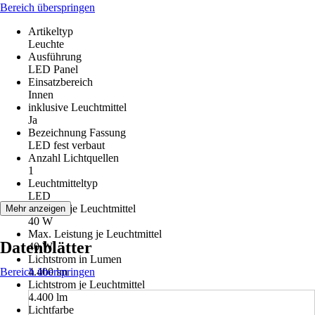
Bereich überspringen
Artikeltyp
Leuchte
Ausführung
LED Panel
Einsatzbereich
Innen
inklusive Leuchtmittel
Ja
Bezeichnung Fassung
LED fest verbaut
Anzahl Lichtquellen
1
Leuchtmitteltyp
LED
Leistung je Leuchtmittel
Mehr anzeigen
40 W
Max. Leistung je Leuchtmittel
Datenblätter
40 W
Lichtstrom in Lumen
Bereich überspringen
4.400 lm
Lichtstrom je Leuchtmittel
4.400 lm
Lichtfarbe