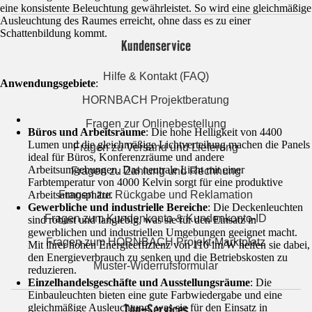
eine konsistente Beleuchtung gewährleistet. So wird eine gleichmäßige
Ausleuchtung des Raumes erreicht, ohne dass es zu einer
Schattenbildung kommt.
Kundenservice
Hilfe & Kontakt (FAQ)
Anwendungsgebiete
:
HORNBACH Projektberatung
Fragen zur Onlinebestellung
Büros und Arbeitsräume
: Die hohe Helligkeit von 4400
Lumen und die gleichmäßige Lichtverteilung machen die Panels
Fragen zu Versand und Lieferung
ideal für Büros, Konferenzräume und andere
Arbeitsumgebungen. Das neutrale Licht mit einer
Fragen zu Zahlung und Rechnung
Farbtemperatur von 4000 Kelvin sorgt für eine produktive
Arbeitsatmosphäre.
Fragen zur Rückgabe und Reklamation
Gewerbliche und industrielle Bereiche
: Die Deckenleuchten
Fragen zum Kundenkonto & Kundenkonto-ID
sind robust und langlebig, was sie für den Einsatz in
gewerblichen und industriellen Umgebungen geeignet macht.
Fragen zum HORNBACH Projekt-Marktplatz
Mit ihrer hohen Energieeffizienz von 110 lm/W helfen sie dabei,
den Energieverbrauch zu senken und die Betriebskosten zu
Muster-Widerrufsformular
reduzieren.
Einzelhandelsgeschäfte und Ausstellungsräume
: Die
Einbauleuchten bieten eine gute Farbwiedergabe und eine
Top-Services
gleichmäßige Ausleuchtung, was sie für den Einsatz in