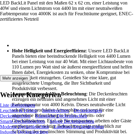
LED BackLit Panel mit den Maßen 62 x 62 cm, einer Leistung von
40W und einem Lichtstrom von 4400 lm mit einer neutralweißen
Farbtemperatur von 4000K ist auch für Feuchträume geeignet, ENEC-
zertifiziertes Netzteil
Hohe Helligkeit und Energieeffizienz
: Unsere LED BackLit
Panels bieten eine beeindruckende Helligkeit von 4400 Lumen
bei einer Leistung von nur 40 Watt. Mit einer Lichtausbeute von
110 Lumen pro Watt sind sie äußerst energieeffizient und helfen
Ihnen dabei, Energiekosten zu senken, ohne Kompromisse bei
der Helligkeit einzugehen. Genießen Sie eine klare, gut
Mehr anzeigen
ausgeleuchtete Umgebung, die Ihre Sichtbarkeit und
Produktivität verbessert.
Weitere Kategorien
Angenehme produktive Beleuchtung
: Die Deckenleuchten
erzeugen ein neutrales und angenehmes Licht mit einer
Farbtemperatur von 4000 Kelvin. Dieses neutralweiße Licht
Liste überspringen
schafft eine produktive Atmosphäre und sorgt für eine
Leuchten & Elektro
Innenleuchten
Deckenlampen
angenehme Beleuchtung in Wohn-, Arbeits- oder
Deckenleuchten
Klassische Deckenleuchten
Geschäftsräumen. Egal, ob Sie entspannen, arbeiten oder Gäste
Smarte Deckenleuchten
Sensor Deckenleuchten
empfangen, die richtige Beleuchtung trägt maßgeblich zur
Moderne Deckenleuchten
Landhaus Deckenleuchten
Schaffung der gewünschten Stimmung und Produktivität bei.
Industrie Deckenleuchten