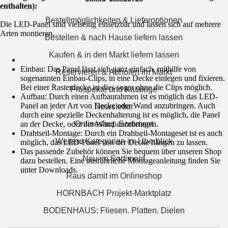
enthalten):
Bestellmöglichkeiten & Lieferoptionen
Die LED-Panel sind vielseitig einsetzbar und lassen sich auf mehrere
Arten montieren.
Bestellen & nach Hause liefern lassen
Kaufen & in den Markt liefern lassen
Einbau: Das Panel lässt sich ganz einfach, mithilfe von
Reservieren & Abholen im Markt
sogenannten Einbau-Clips, in eine Decke einlegen und fixieren.
Bei einer Rasterdecke ist dies sogar ohne die Clips möglich.
Prospekte und Kataloge
Aufbau: Durch einen Aufbaurahmen ist es möglich das LED-
Panel an jeder Art von Decke oder Wand anzubringen. Auch
Newsletter
durch eine spezielle Deckenhalterung ist es möglich, die Panel
an der Decke, oder der Wand anzubringen.
Onlineshop Sortiment
Drahtseil-Montage: Durch ein Drahtseil-Montageset ist es auch
Weitere Kategorien im Überblick
möglich, das LED-Panel von der Decke hängen zu lassen.
Das passende Zubehör können Sie bequem über unseren Shop
Neu im Sortiment
dazu bestellen. Eine ausführliche Montageanleitung finden Sie
unter Downloads.
Raus damit im Onlineshop
HORNBACH Projekt-Marktplatz
BODENHAUS: Fliesen. Platten. Dielen