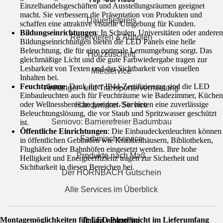
Einzelhandelsgeschäften und Ausstellungsräumen geeignet
macht. Sie verbessern die Präsentation von Produkten und
Dauertiefpreis
schaffen eine attraktive visuelle Umgebung für Kunden.
Bildungseinrichtungen
: In Schulen, Universitäten oder anderen
Reservieren & Abholen
Bildungseinrichtungen bieten die LED Panels eine helle
Beleuchtung, die für eine optimale Lernumgebung sorgt. Das
Holzzuschnitt
gleichmäßige Licht und die gute Farbwiedergabe tragen zur
Lesbarkeit von Texten und der Sichtbarkeit von visuellen
Mietservice
Inhalten bei.
Feuchträume
: Dank ihrer IP44-Zertifizierung sind die LED
Anhänger- und Transportervermietung
Einbauleuchten auch für Feuchträume wie Badezimmer, Küchen
oder Wellnessbereiche geeignet. Sie bieten eine zuverlässige
Handwerker-Service
Beleuchtungslösung, die vor Staub und Spritzwasser geschützt
Seniovo: Barrierefreier Badumbau
ist.
Öffentliche Einrichtungen
: Die Einbaudeckenleuchten können
Farbmischservice
in öffentlichen Gebäuden wie Krankenhäusern, Bibliotheken,
Flughäfen oder Bahnhöfen eingesetzt werden. Ihre hohe
Produkte nach Maß
Helligkeit und Energieeffizienz tragen zur Sicherheit und
Sichtbarkeit in diesen Bereichen bei.
Der HORNBACH Gutschein
Alle Services im Überblick
Online einkaufen
Montagemöglichkeiten für LED Panel (nicht im Lieferumfang