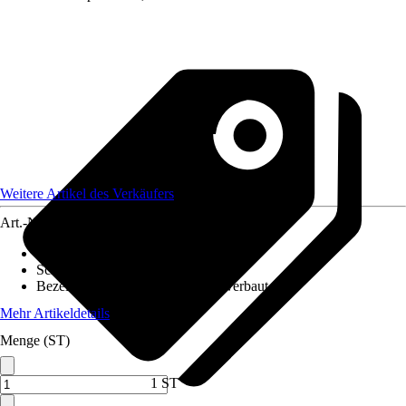
Weitere Artikel des Verkäufers
Art.-Nr.
12579302
Ausführung
:
LED Panel
Schutzart
:
IP 44
Bezeichnung Fassung
:
LED fest verbaut
Mehr Artikeldetails
Menge (ST)
1 ST