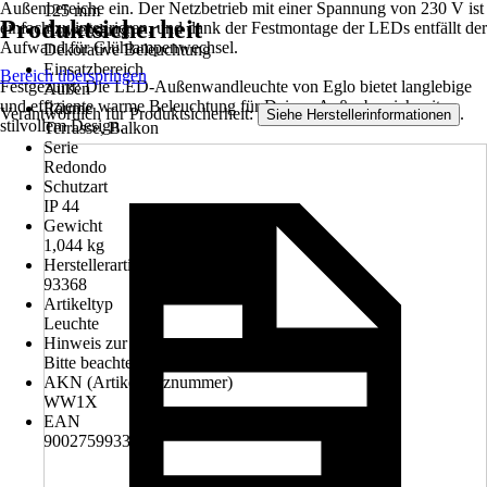
Außenbereiche ein. Der Netzbetrieb mit einer Spannung von 230 V ist
125 mm
Produktsicherheit
einfach zu integrieren, und dank der Festmontage der LEDs entfällt der
Anwendung
Aufwand für Glühlampenwechsel.
Dekorative Beleuchtung
Einsatzbereich
Bereich überspringen
Festgezurrt: Die LED-Außenwandleuchte von Eglo bietet langlebige
Außen
und effiziente warme Beleuchtung für Deinen Außenbereich mit
Räume
Verantwortlich für Produktsicherheit:
.
Siehe Herstellerinformationen
stilvollem Design.
Terrasse, Balkon
Serie
Redondo
Schutzart
IP 44
Gewicht
1,044 kg
Herstellerartikelnummer
93368
Artikeltyp
Leuchte
Hinweis zur Entsorgung
Bitte beachte die Hinweise zur Entsorgung
AKN (Artikelkurznummer)
WW1X
EAN
9002759933685