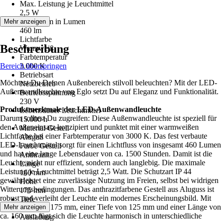
Max. Leistung je Leuchtmittel
2,5 W
Lichtstrom in Lumen
Mehr anzeigen
460 lm
Lichtfarbe
Beschreibung
Warmweiß
Farbtemperatur
Bereich überspringen
3.000 K
Betriebsart
Möchtest Du Deinen Außenbereich stilvoll beleuchten? Mit der LED-
Netzbetrieb
Außenwandleuchte von Eglo setzt Du auf Eleganz und Funktionalität.
Betriebsspannung
230 V
Produktmerkmale der LED-Außenwandleuchte
Lebensdauer Leuchtmittel
Darum solltest Du zugreifen: Diese Außenwandleuchte ist speziell für
15.000 h
den Außeneinsatz konzipiert und punktet mit einer warmweißen
Material Gestell
Lichtfarbe bei einer Farbtemperatur von 3000 K. Das fest verbaute
Aluguß
LED-Leuchtmittel sorgt für einen Lichtfluss von insgesamt 460 Lumen
Farbe Gestell
und hat eine lange Lebensdauer von ca. 1500 Stunden. Damit ist die
Anthrazit
Leuchte nicht nur effizient, sondern auch langlebig. Die maximale
Länge
Leistung je Leuchtmittel beträgt 2,5 Watt. Die Schutzart IP 44
160 mm
gewährleistet eine zuverlässige Nutzung im Freien, selbst bei widrigen
Höhe
Witterungsbedingungen. Das anthrazitfarbene Gestell aus Aluguss ist
175 mm
robust und verleiht der Leuchte ein modernes Erscheinungsbild. Mit
Tiefe
einer Höhe von 175 mm, einer Tiefe von 125 mm und einer Länge von
Mehr anzeigen
125 mm
ca. 160 mm fügt sich die Leuchte harmonisch in unterschiedliche
Ausladung