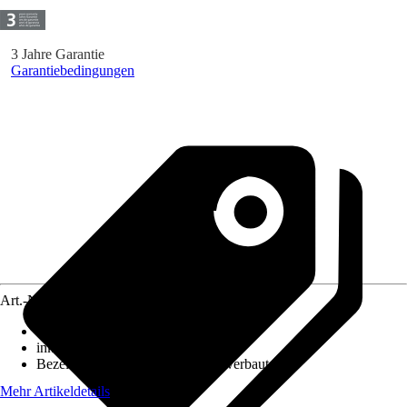
3 Jahre Garantie
Garantiebedingungen
Art.-Nr.
5647603
Ausführung
:
Wandleuchte
inklusive Leuchtmittel
:
Ja
Bezeichnung Fassung
:
LED fest verbaut
Mehr Artikeldetails