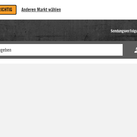
RICHTIG
Anderen Markt wählen
Sendungsverfolg