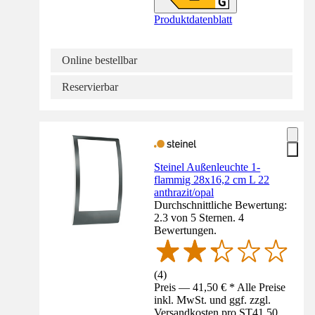
Produktdatenblatt
Online bestellbar
Reservierbar
Steinel Außenleuchte 1-
flammig 28x16,2 cm L 22
anthrazit/opal
Durchschnittliche Bewertung:
2.3 von 5 Sternen. 4
Bewertungen.
(
4
)
Preis — 41,50 € * Alle Preise
inkl. MwSt. und ggf. zzgl.
Versandkosten pro ST
41,50