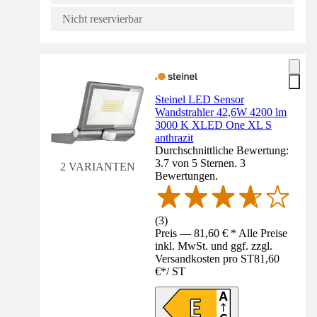
Nicht reservierbar
Steinel LED Sensor
Wandstrahler 42,6W 4200 lm
3000 K XLED One XL S
anthrazit
Durchschnittliche Bewertung:
3.7 von 5 Sternen. 3
2 VARIANTEN
Bewertungen.
(
3
)
Preis — 81,60 € * Alle Preise
inkl. MwSt. und ggf. zzgl.
Versandkosten pro ST
81,60
€
*
/
ST