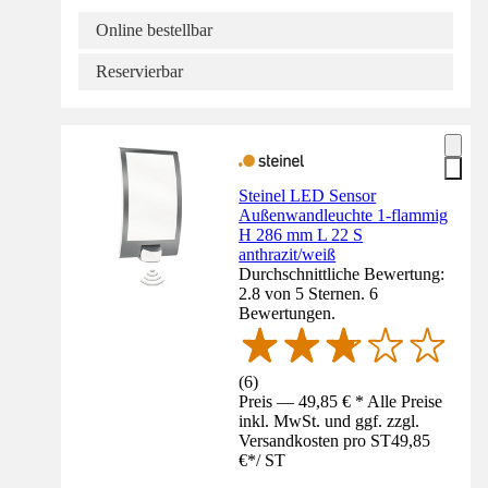
Online bestellbar
Reservierbar
Steinel LED Sensor
Außenwandleuchte 1-flammig
H 286 mm L 22 S
anthrazit/weiß
Durchschnittliche Bewertung:
2.8 von 5 Sternen. 6
Bewertungen.
(
6
)
Preis — 49,85 € * Alle Preise
inkl. MwSt. und ggf. zzgl.
Versandkosten pro ST
49,85
€
*
/
ST