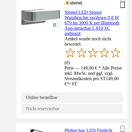
Steinel LED Sensor
Wandleuchte up/down 9,8 W
679 lm 3000 K per Bluetooth
App-steuerbar L 810 SC
anthrazit
Artikel wurde noch nicht
bewertet.
(
0
)
Preis — 149,00 € * Alle Preise
inkl. MwSt. und ggf. zzgl.
Versandkosten pro ST
149,00
€
*
/
ST
Online bestellbar
Nicht reservierbar
Philips hue LED Flutlicht