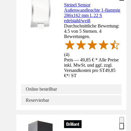
Steinel Sensor
Außenwandleuchte 1-flammig
286x162 mm L 22 S
edelstahl/weiß
Durchschnittliche Bewertung:
4.5 von 5 Sternen. 4
Bewertungen.
(
4
)
Preis — 49,85 € * Alle Preise
inkl. MwSt. und ggf. zzgl.
Versandkosten pro ST
49,85
€
*
/
ST
Online bestellbar
Reservierbar