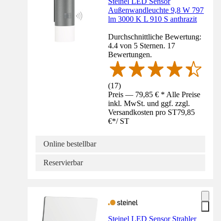
Steinel LED Sensor
Außenwandleuchte 9,8 W 797
lm 3000 K L 910 S anthrazit
Durchschnittliche Bewertung:
4.4 von 5 Sternen. 17
Bewertungen.
(
17
)
Preis — 79,85 € * Alle Preise
inkl. MwSt. und ggf. zzgl.
Versandkosten pro ST
79,85
€
*
/
ST
Online bestellbar
Reservierbar
Steinel LED Sensor Strahler