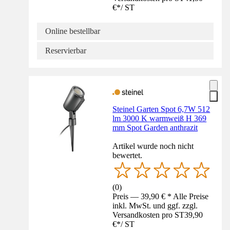
€
*
/
ST
Online bestellbar
Reservierbar
Steinel Garten Spot 6,7W 512
lm 3000 K warmweiß H 369
mm Spot Garden anthrazit
Artikel wurde noch nicht
bewertet.
(
0
)
Preis — 39,90 € * Alle Preise
inkl. MwSt. und ggf. zzgl.
Versandkosten pro ST
39,90
€
*
/
ST