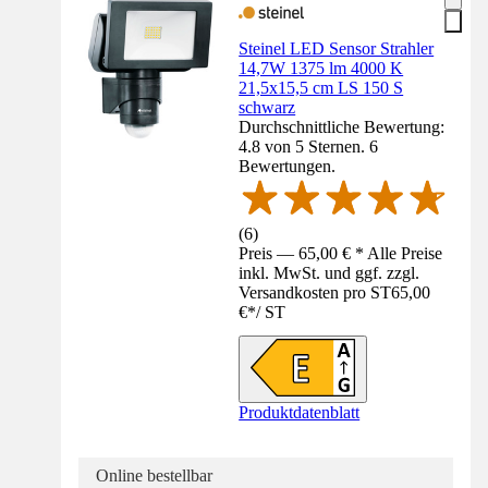
Steinel LED Sensor Strahler
14,7W 1375 lm 4000 K
21,5x15,5 cm LS 150 S
schwarz
Durchschnittliche Bewertung:
4.8 von 5 Sternen. 6
Bewertungen.
(
6
)
Preis — 65,00 € * Alle Preise
inkl. MwSt. und ggf. zzgl.
Versandkosten pro ST
65,00
€
*
/
ST
Produktdatenblatt
Online bestellbar