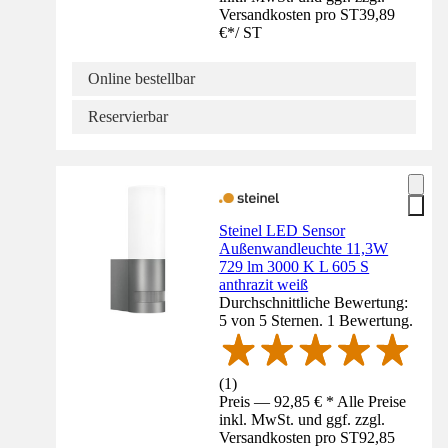
Versandkosten pro ST
39,89
€
*
/
ST
Online bestellbar
Reservierbar
Steinel LED Sensor
Außenwandleuchte 11,3W
729 lm 3000 K L 605 S
anthrazit weiß
Durchschnittliche Bewertung:
5 von 5 Sternen. 1 Bewertung.
(
1
)
Preis — 92,85 € * Alle Preise
inkl. MwSt. und ggf. zzgl.
Versandkosten pro ST
92,85