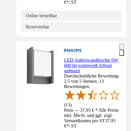
€
*
/
ST
Online bestellbar
Reservierbar
LED Außenwandleuchte 6W
600 lm warmweiß Arbour
anthrazit
Durchschnittliche Bewertung:
2.5 von 5 Sternen. 13
Bewertungen.
(
13
)
Preis — 37,95 € * Alle Preise
inkl. MwSt. und ggf. zzgl.
Versandkosten pro ST
37,95
€
*
/
ST