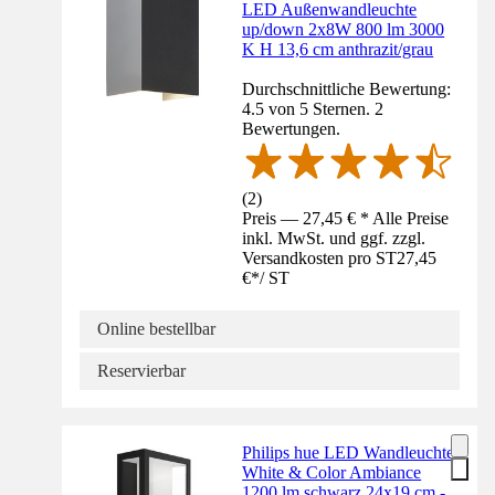
LED Außenwandleuchte
up/down 2x8W 800 lm 3000
K H 13,6 cm anthrazit/grau
Durchschnittliche Bewertung:
4.5 von 5 Sternen. 2
Bewertungen.
(
2
)
Preis — 27,45 € * Alle Preise
inkl. MwSt. und ggf. zzgl.
Versandkosten pro ST
27,45
€
*
/
ST
Online bestellbar
Reservierbar
Philips hue LED Wandleuchte
White & Color Ambiance
1200 lm schwarz 24x19 cm -