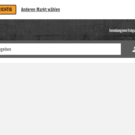
RICHTIG
Anderen Markt wählen
Sendungsverfolg