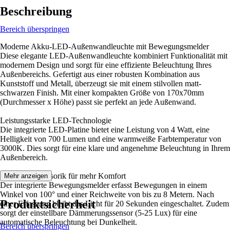
Beschreibung
Bereich überspringen
Moderne Akku-LED-Außenwandleuchte mit Bewegungsmelder
Diese elegante LED-Außenwandleuchte kombiniert Funktionalität mit
modernem Design und sorgt für eine effiziente Beleuchtung Ihres
Außenbereichs. Gefertigt aus einer robusten Kombination aus
Kunststoff und Metall, überzeugt sie mit einem stilvollen matt-
schwarzen Finish. Mit einer kompakten Größe von 170x70mm
(Durchmesser x Höhe) passt sie perfekt an jede Außenwand.
Leistungsstarke LED-Technologie
Die integrierte LED-Platine bietet eine Leistung von 4 Watt, eine
Helligkeit von 700 Lumen und eine warmweiße Farbtemperatur von
3000K. Dies sorgt für eine klare und angenehme Beleuchtung in Ihrem
Außenbereich.
Intelligente Sensorik für mehr Komfort
Mehr anzeigen
Der integrierte Bewegungsmelder erfasst Bewegungen in einem
Winkel von 100° und einer Reichweite von bis zu 8 Metern. Nach
Produktsicherheit
einer Erfassung bleibt das Licht für 20 Sekunden eingeschaltet. Zudem
sorgt der einstellbare Dämmerungssensor (5-25 Lux) für eine
automatische Beleuchtung bei Dunkelheit.
Bereich überspringen