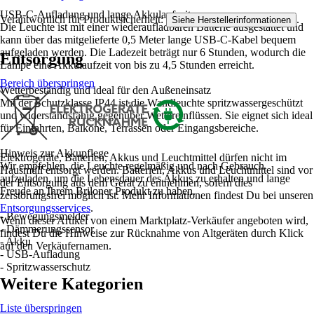
USB-C-Aufladung und lange Akkulaufzeit
Verantwortlich für Produktsicherheit:
.
Siehe Herstellerinformationen
Die Leuchte ist mit einer wiederaufladbaren Batterie ausgestattet und
kann über das mitgelieferte 0,5 Meter lange USB-C-Kabel bequem
aufgeladen werden. Die Ladezeit beträgt nur 6 Stunden, wodurch die
Entsorgung
Lampe eine Akkulaufzeit von bis zu 4,5 Stunden erreicht.
Bereich überspringen
Wetterbeständig und ideal für den Außeneinsatz
Mit der Schutzklasse IP44 ist die Wandleuchte spritzwassergeschützt
und widerstandsfähig gegenüber Wettereinflüssen. Sie eignet sich ideal
für Einfahrten, Balkone, Terrassen oder Eingangsbereiche.
Hinweis zur Akkupflege
Elektrogeräte, Batterien, Akkus und Leuchtmittel dürfen nicht im
Wir empfehlen, die Leuchte regelmäßig und nach Gebrauch
Hausmüll entsorgt werden. Batterien, Akkus und Leuchtmittel sind vor
aufzuladen, um die Lebensdauer des Akkus zu erhalten und lange
der Entsorgung aus dem Gerät zu entnehmen, sofern dies
Freude an Ihrem Briloner Produkt zu haben.
zerstörungsfrei möglich ist. Mehr Informationen findest Du bei unseren
Entsorgungsservices
.
- Bewegungsmelder
Wenn dieser Artikel von einem Marktplatz-Verkäufer angeboten wird,
- Dämmerungssensor
findest Du die Hinweise zur Rücknahme von Altgeräten durch Klick
- Akku
auf den Verkäufernamen.
- USB-Aufladung
- Spritzwasserschutz
Weitere Kategorien
Liste überspringen