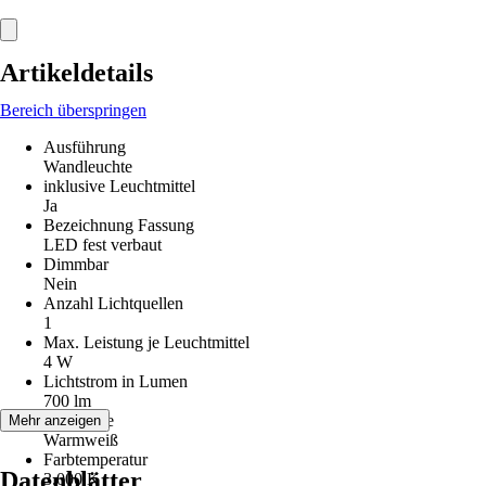
Artikeldetails
Bereich überspringen
Ausführung
Wandleuchte
inklusive Leuchtmittel
Ja
Bezeichnung Fassung
LED fest verbaut
Dimmbar
Nein
Anzahl Lichtquellen
1
Max. Leistung je Leuchtmittel
4 W
Lichtstrom in Lumen
700 lm
Lichtfarbe
Mehr anzeigen
Warmweiß
Farbtemperatur
Datenblätter
3.000 K