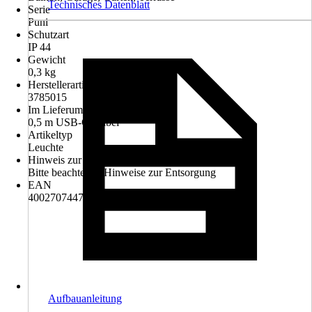
Technisches Datenblatt
Serie
Puni
Schutzart
IP 44
Gewicht
0,3 kg
Herstellerartikelnummer
3785015
Im Lieferumfang enthalten
0,5 m USB-C-Kabel
Artikeltyp
Leuchte
Hinweis zur Entsorgung
Bitte beachte die Hinweise zur Entsorgung
EAN
4002707447306
Aufbauanleitung