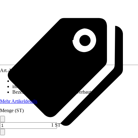
Art.-Nr.
12051579
Ausführung
:
Wandleuchte
inklusive Leuchtmittel
:
Ja
Bezeichnung Fassung
:
LED fest verbaut
Mehr Artikeldetails
Menge (ST)
1 ST