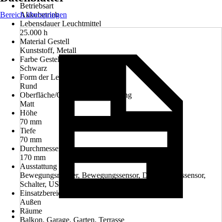
Betriebsart
Bereich überspringen
Akkubetrieb
Lebensdauer Leuchtmittel
25.000 h
Material Gestell
Kunststoff, Metall
Farbe Gestell
Schwarz
Form der Leuchte
Rund
Oberfläche/Oberflächenbehandlung
Matt
Höhe
70 mm
Tiefe
70 mm
Durchmesser
170 mm
Ausstattung
Bewegungsmelder, Bewegungssensor, Dämmerungssensor,
Schalter, USB
Einsatzbereich
Außen
Räume
Balkon, Garage, Garten, Terrasse