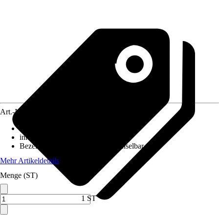
Art.-Nr.
12051566
Ausführung
:
Wandleuchte
inklusive Leuchtmittel
:
Ja
Bezeichnung Fassung
:
LED wechselbar
Mehr Artikeldetails
Menge (ST)
1 ST