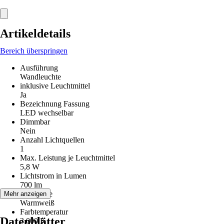
Artikeldetails
Bereich überspringen
Ausführung
Wandleuchte
inklusive Leuchtmittel
Ja
Bezeichnung Fassung
LED wechselbar
Dimmbar
Nein
Anzahl Lichtquellen
1
Max. Leistung je Leuchtmittel
5,8 W
Lichtstrom in Lumen
700 lm
Lichtfarbe
Mehr anzeigen
Warmweiß
Farbtemperatur
Datenblätter
3.000 K