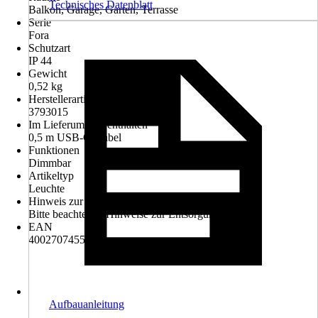
Technisches Datenblatt
Balkon, Garage, Garten, Terrasse
Serie
Fora
Schutzart
IP 44
Gewicht
0,52 kg
Herstellerartikelnummer
3793015
Im Lieferumfang enthalten
0,5 m USB-C-Kabel
Funktionen
Dimmbar
Artikeltyp
Leuchte
Hinweis zur Entsorgung
Bitte beachte die Hinweise zur Entsorgung
EAN
4002707455202
Aufbauanleitung