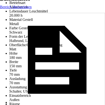
Betriebsart
Bereich überspringen
Akkubetrieb
Lebensdauer Leuchtmittel
20.000 h
Material Gestell
Metall
Farbe Gestell
Schwarz
Form der Leuchte
Halbrund, Länglich
Oberfläche/Oberflächenbehandlung
Matt
Höhe
180 mm
Breite
150 mm
Tiefe
70 mm
Ausladung
70 mm
Ausstattung
Schalter, USB, Touchdimmer, Akku wechselbar
Einsatzbereich
Außen
Räume