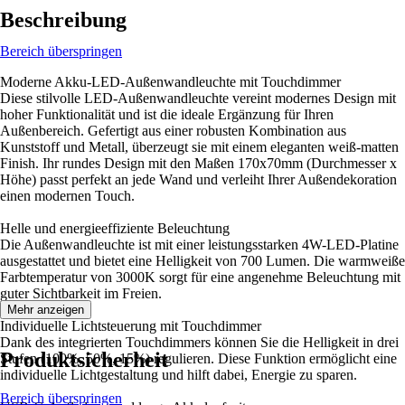
Beschreibung
Bereich überspringen
Moderne Akku-LED-Außenwandleuchte mit Touchdimmer
Diese stilvolle LED-Außenwandleuchte vereint modernes Design mit
hoher Funktionalität und ist die ideale Ergänzung für Ihren
Außenbereich. Gefertigt aus einer robusten Kombination aus
Kunststoff und Metall, überzeugt sie mit einem eleganten weiß-matten
Finish. Ihr rundes Design mit den Maßen 170x70mm (Durchmesser x
Höhe) passt perfekt an jede Wand und verleiht Ihrer Außendekoration
einen modernen Touch.
Helle und energieeffiziente Beleuchtung
Die Außenwandleuchte ist mit einer leistungsstarken 4W-LED-Platine
ausgestattet und bietet eine Helligkeit von 700 Lumen. Die warmweiße
Farbtemperatur von 3000K sorgt für eine angenehme Beleuchtung mit
guter Sichtbarkeit im Freien.
Mehr anzeigen
Individuelle Lichtsteuerung mit Touchdimmer
Dank des integrierten Touchdimmers können Sie die Helligkeit in drei
Produktsicherheit
Stufen (100%, 50%, 15%) regulieren. Diese Funktion ermöglicht eine
individuelle Lichtgestaltung und hilft dabei, Energie zu sparen.
Bereich überspringen