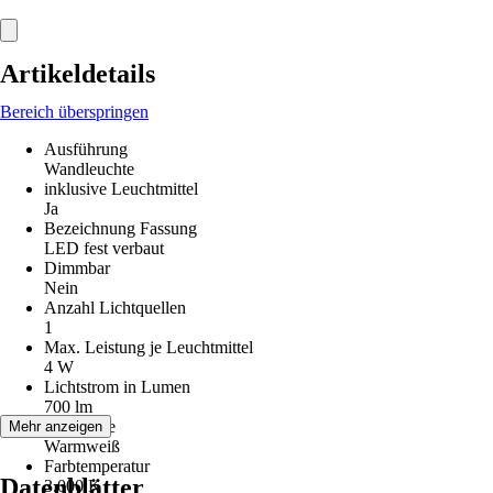
Artikeldetails
Bereich überspringen
Ausführung
Wandleuchte
inklusive Leuchtmittel
Ja
Bezeichnung Fassung
LED fest verbaut
Dimmbar
Nein
Anzahl Lichtquellen
1
Max. Leistung je Leuchtmittel
4 W
Lichtstrom in Lumen
700 lm
Lichtfarbe
Mehr anzeigen
Warmweiß
Farbtemperatur
Datenblätter
3.000 K