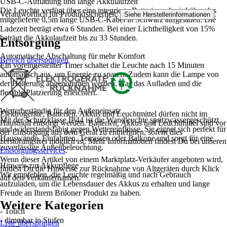
USB-C-Aufladung und lange Akkulaufzeit
Die Leuchte verfügt über eine integrierte Batterie und wird über das
Verantwortlich für Produktsicherheit:
.
Siehe Herstellerinformationen
mitgelieferte 0,5m lange USB-C-Kabel in Schwarz aufgeladen. Die
Ladezeit beträgt etwa 6 Stunden. Bei einer Lichthelligkeit von 15%
beträgt die Akkulaufzeit bis zu 33 Stunden.
Entsorgung
Automatische Abschaltung für mehr Komfort
Bereich überspringen
Ein voreingestellter Timer schaltet die Leuchte nach 15 Minuten
automatisch aus, um Energie zu sparen. Zudem kann die Lampe von
der Halterung abgenommen werden, was das Aufladen und die
flexible Platzierung erleichtert.
Wetterbeständig für den Außeneinsatz
Elektrogeräte, Batterien, Akkus und Leuchtmittel dürfen nicht im
Mit der Schutzklasse IP44 ist die Wandleuchte spritzwassergeschützt
Hausmüll entsorgt werden. Batterien, Akkus und Leuchtmittel sind vor
und widerstandsfähig gegen Wettereinflüsse. Sie eignet sich perfekt für
der Entsorgung aus dem Gerät zu entnehmen, sofern dies
Hauswände, Einfahrten, Terrassen oder Balkone und sorgt für eine
zerstörungsfrei möglich ist. Mehr Informationen findest Du bei unseren
zuverlässige Außenbeleuchtung.
Entsorgungsservices
.
Wenn dieser Artikel von einem Marktplatz-Verkäufer angeboten wird,
Hinweis zur Akkupflege
findest Du die Hinweise zur Rücknahme von Altgeräten durch Klick
Wir empfehlen, die Leuchte regelmäßig und nach Gebrauch
auf den Verkäufernamen.
aufzuladen, um die Lebensdauer des Akkus zu erhalten und lange
Freude an Ihrem Briloner Produkt zu haben.
Weitere Kategorien
- Touch
- dimmbar in Stufen
Liste überspringen