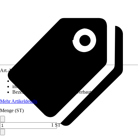
Art.-Nr.
12051570
Ausführung
:
Wandleuchte
inklusive Leuchtmittel
:
Ja
Bezeichnung Fassung
:
LED fest verbaut
Mehr Artikeldetails
Menge (ST)
1 ST