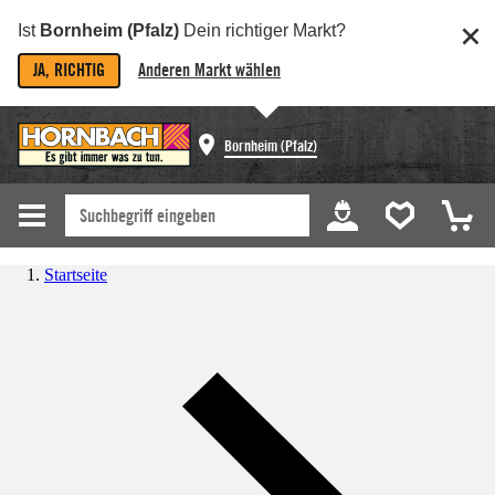
Ist
Bornheim (Pfalz)
Dein richtiger Markt?
JA, RICHTIG
Anderen Markt wählen
Bornheim (Pfalz)
Startseite