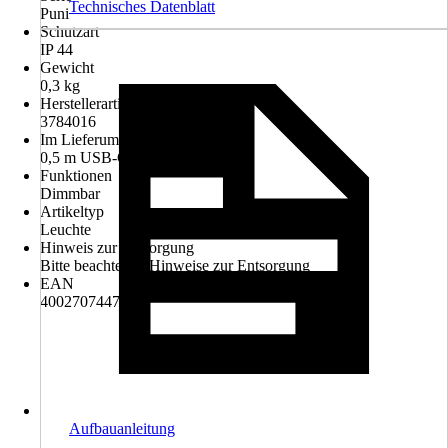
Technisches Datenblatt
Puni
Schutzart
IP 44
Gewicht
0,3 kg
Herstellerartikelnummer
3784016
Im Lieferumfang enthalten
0,5 m USB-C-Kabel
Funktionen
Dimmbar
Artikeltyp
Leuchte
Hinweis zur Entsorgung
Bitte beachte die Hinweise zur Entsorgung
EAN
4002707447290
Aufbauanleitung