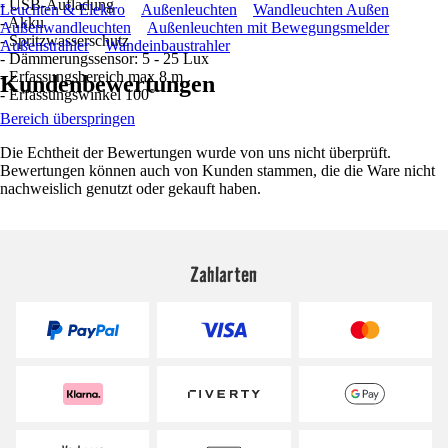
- USB-Aufladung
Leuchten & Elektro
Außenleuchten
Wandleuchten Außen
- Akku
Außenwandleuchten
Außenleuchten mit Bewegungsmelder
- Spritzwasserschutz
Außenstrahler
Wandeinbaustrahler
- Dämmerungssensor: 5 - 25 Lux
- Erfassungsbereich max 8 m
Kundenbewertungen
- Erfassungswinkel 100°
Bereich überspringen
Die Echtheit der Bewertungen wurde von uns nicht überprüft.
Bewertungen können auch von Kunden stammen, die die Ware nicht
nachweislich genutzt oder gekauft haben.
Zahlarten