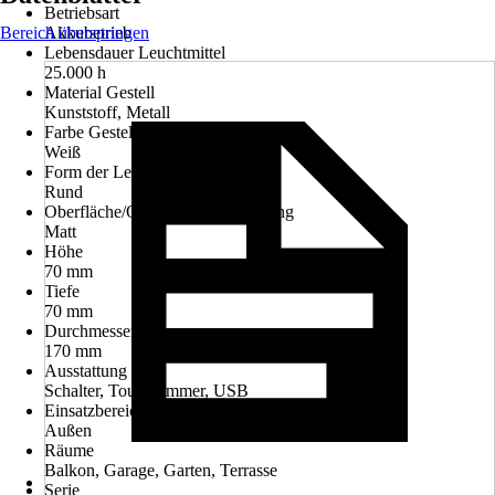
Betriebsart
Bereich überspringen
Akkubetrieb
Lebensdauer Leuchtmittel
25.000 h
Material Gestell
Kunststoff, Metall
Farbe Gestell
Weiß
Form der Leuchte
Rund
Oberfläche/Oberflächenbehandlung
Matt
Höhe
70 mm
Tiefe
70 mm
Durchmesser
170 mm
Ausstattung
Schalter, Touchdimmer, USB
Einsatzbereich
Außen
Räume
Balkon, Garage, Garten, Terrasse
Serie