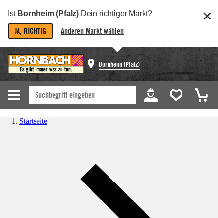
Ist
Bornheim (Pfalz)
Dein richtiger Markt?
JA, RICHTIG
Anderen Markt wählen
Bornheim (Pfalz)
Startseite