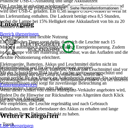
Praktische USB-C-Aufladung und lange Akkulaufzeit
Die Leuchte ist mit einer wiederaufladbaren Batterie ausgestattet und
Verantwortlich für Produktsicherheit:
.
Siehe Herstellerinformationen
wird über USB-C geladen. Ein 0,5m langes USB-C-Kabel in Weiß ist
im Lieferumfang enthalten. Die Ladezeit beträgt etwa 8,5 Stunden,
wobei die Lampe bei 15% Helligkeit eine Akkulaufzeit von bis zu 20
Entsorgung
Stunden erreicht.
Bereich überspringen
Timer-Funktion und flexible Nutzung
Ein praktischer Timer sorgt dafür, dass sich die Leuchte nach 15
Minuten automatisch ausschaltet ideal zur Energieeinsparung. Zudem
ist die Lampe von der Halterung abnehmbar, was das Aufladen und die
flexible Positionierung erleichtert.
Elektrogeräte, Batterien, Akkus und Leuchtmittel dürfen nicht im
Wetterbeständig und für den Außeneinsatz geeignet
Hausmüll entsorgt werden. Batterien, Akkus und Leuchtmittel sind vor
Mit der Schutzklasse IP44 ist die Leuchte spritzwassergeschützt und
der Entsorgung aus dem Gerät zu entnehmen, sofern dies
somit perfekt für den Einsatz im Außenbereich geeignet. Sie widersteht
zerstörungsfrei möglich ist. Mehr Informationen findest Du bei unseren
Wettereinflüssen und sorgt für zuverlässige Beleuchtung an
Entsorgungsservices
.
Hauswänden, Einfahrten oder Balkonen.
Wenn dieser Artikel von einem Marktplatz-Verkäufer angeboten wird,
findest Du die Hinweise zur Rücknahme von Altgeräten durch Klick
Hinweis zur Akkupflege
auf den Verkäufernamen.
Wir empfehlen, die Leuchte regelmäßig und nach Gebrauch
aufzuladen, um die Lebensdauer des Akkus zu erhalten und lange
Freude an Ihrem Briloner Produkt zu haben.
Weitere Kategorien
- Touch
Liste überspringen