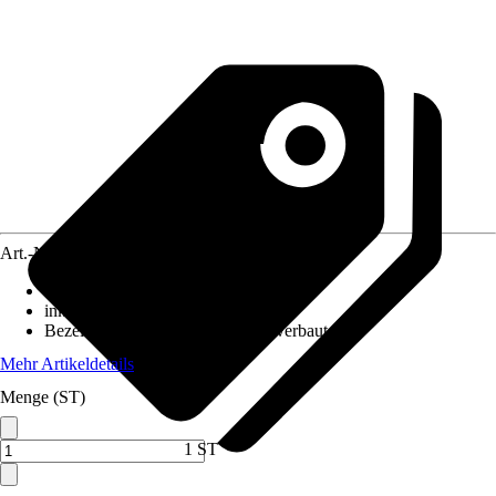
Art.-Nr.
12051581
Ausführung
:
Wandleuchte
inklusive Leuchtmittel
:
Ja
Bezeichnung Fassung
:
LED fest verbaut
Mehr Artikeldetails
Menge (ST)
1 ST