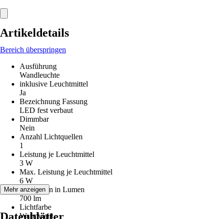
Artikeldetails
Bereich überspringen
Ausführung
Wandleuchte
inklusive Leuchtmittel
Ja
Bezeichnung Fassung
LED fest verbaut
Dimmbar
Nein
Anzahl Lichtquellen
1
Leistung je Leuchtmittel
3 W
Max. Leistung je Leuchtmittel
6 W
Lichtstrom in Lumen
Mehr anzeigen
700 lm
Lichtfarbe
Datenblätter
Warmweiß