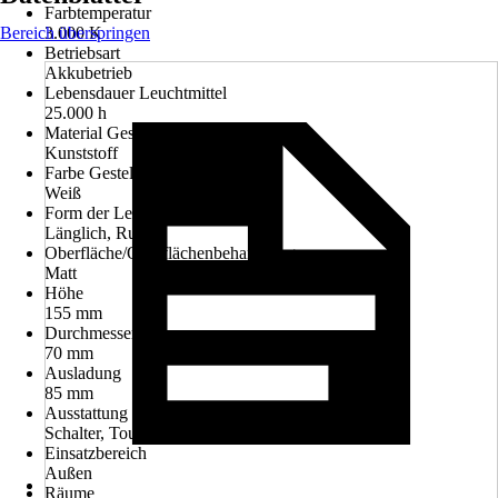
Farbtemperatur
Bereich überspringen
3.000 K
Betriebsart
Akkubetrieb
Lebensdauer Leuchtmittel
25.000 h
Material Gestell
Kunststoff
Farbe Gestell
Weiß
Form der Leuchte
Länglich, Rund
Oberfläche/Oberflächenbehandlung
Matt
Höhe
155 mm
Durchmesser
70 mm
Ausladung
85 mm
Ausstattung
Schalter, Touchdimmer, USB
Einsatzbereich
Außen
Räume