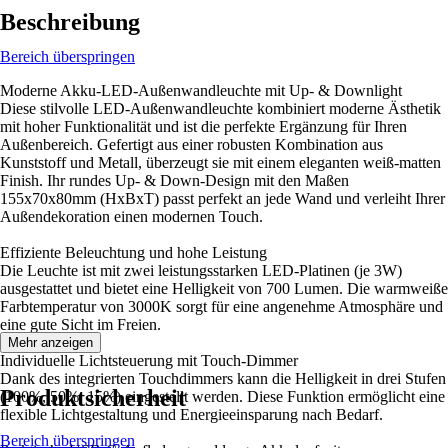
Beschreibung
Bereich überspringen
Moderne Akku-LED-Außenwandleuchte mit Up- & Downlight
Diese stilvolle LED-Außenwandleuchte kombiniert moderne Ästhetik
mit hoher Funktionalität und ist die perfekte Ergänzung für Ihren
Außenbereich. Gefertigt aus einer robusten Kombination aus
Kunststoff und Metall, überzeugt sie mit einem eleganten weiß-matten
Finish. Ihr rundes Up- & Down-Design mit den Maßen
155x70x80mm (HxBxT) passt perfekt an jede Wand und verleiht Ihrer
Außendekoration einen modernen Touch.
Effiziente Beleuchtung und hohe Leistung
Die Leuchte ist mit zwei leistungsstarken LED-Platinen (je 3W)
ausgestattet und bietet eine Helligkeit von 700 Lumen. Die warmweiße
Farbtemperatur von 3000K sorgt für eine angenehme Atmosphäre und
eine gute Sicht im Freien.
Mehr anzeigen
Individuelle Lichtsteuerung mit Touch-Dimmer
Dank des integrierten Touchdimmers kann die Helligkeit in drei Stufen
Produktsicherheit
(100%, 50%, 15%) eingestellt werden. Diese Funktion ermöglicht eine
flexible Lichtgestaltung und Energieeinsparung nach Bedarf.
Bereich überspringen