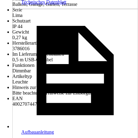
Technisches Datenblatt
Balkon, Garage, Garten, Terrasse
Serie
Lima
Schutzart
IP 44
Gewicht
0,27 kg
Herstellerartikelnummer
3786016
Im Lieferumfang enthalten
0,5 m USB-C-Kabel
Funktionen
Dimmbar
Artikeltyp
Leuchte
Hinweis zur Entsorgung
Bitte beachte die Hinweise zur Entsorgung
EAN
4002707447344
Aufbauanleitung