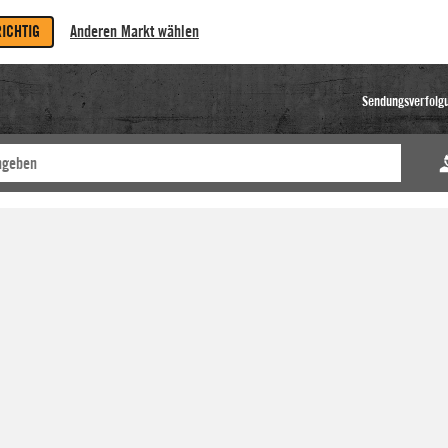
RICHTIG
Anderen Markt wählen
Sendungsverfolg