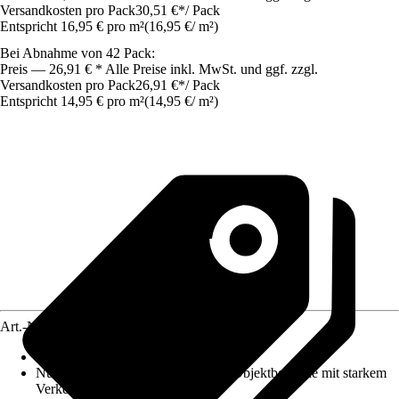
Versandkosten pro Pack
30,51 €
*
/
Pack
Entspricht 16,95 € pro m²
(
16,95 €
/
m²
)
Bei Abnahme von 42 Pack:
Preis — 26,91 € * Alle Preise inkl. MwSt. und ggf. zzgl.
Versandkosten pro Pack
26,91 €
*
/
Pack
Entspricht 14,95 € pro m²
(
14,95 €
/
m²
)
Art.-Nr.
12443381
Trittschalldämmung
:
Nicht integriert
Nutzungsklasse
:
33 - Gewerbliche/Objektbereiche mit starkem
Verkehr