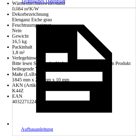
Technisches Datenblatt
Wärmedurchlasswiderstand
0,084 m²K/W
Dekorbezeichnung
Elenganz Eiche grau
Feuchtraumgeeignet
Nein
Gewicht
16,5 kg
Packinhalt
1,8 m²
Verlegehinweis
Bitte lesen Sie vor der Verlegung ausführlich die dem Produkt
beiliegende Verlegeanleitung
Maße (LxBxS)
1845 mm x 244 mm x 10 mm
AKN (Artikelkurznummer)
K44Z
EAN
4032271224966
Aufbauanleitung