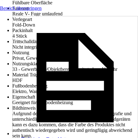
Fühlbare Oberfläche
Bereich überspringen
Fasenart
Reale V- Fuge umlaufend
Verlegeart
Fold-Down
Packinhalt
4 Stück
Trittschalldämmung
Nicht integriert
Nutzung
Privat, Gewerblich
Nutzungsklasse
33 - Gewerbliche/Objektbereiche mit starkem Verkehr
Material Trägerplatte
HDF
Fußbodenheizung
Elektro, Warmwasser
Eigenschaft
Geeignet für Fußbodenheizung
Bildhinweis
Aufgrund der Lichtverhältnisse bei der Produktfotografie und
unterschiedlichen Bildschirmeinstellungen sowie Endgeräten
kann es dazu kommen, dass die Farbe des Produktes nicht
authentisch wiedergegeben wird und geringfügig abweichend
sein kann.