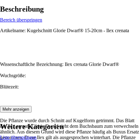
Beschreibung
Bereich überspringen
Artikelname: Kugelschnitt Glorie Dwarf® 15-20cm - Ilex crenata
Wissenschaftliche Bezeichnung: Ilex crenata Glorie Dwarf®
Wuchsgröße:
Blütezeit:
Beschreibung:
Mehr anzeigen
Die Pflanze wurde durch Schnitt auf Kugelform getrimmt. Das Blatt
Weitere Kategorien
der Ilex crenata Glorie Dwarf sieht dem Buchsbaum zum verwechseln
ähnlich. Aus diesem Grund wird diese Pflanze häufig als Buxus Ersatz
genommen. Diese Ilex gilt als ausgesprochen winterhart. Die Pflanze
Liste überspringen