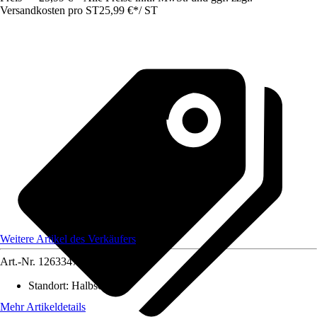
Versandkosten pro ST
25,99 €
*
/
ST
Weitere Artikel des Verkäufers
Art.-Nr.
12633470
Standort
:
Halbschatten
Mehr Artikeldetails