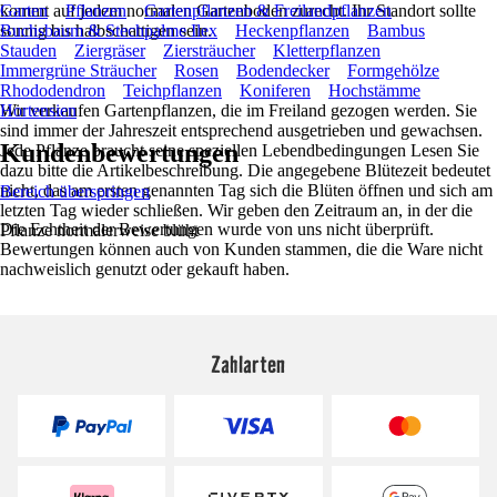
kommt auf jedem normalen Gartenboden zurecht. Ihr Standort sollte
Garten
Pflanzen
Gartenpflanzen & Freilandpflanzen
sonnig bis halbschattigen sein.
Buchsbaum & Stechpalme Ilex
Heckenpflanzen
Bambus
Stauden
Ziergräser
Ziersträucher
Kletterpflanzen
Immergrüne Sträucher
Rosen
Bodendecker
Formgehölze
Rhododendron
Teichpflanzen
Koniferen
Hochstämme
Wir verkaufen Gartenpflanzen, die im Freiland gezogen werden. Sie
Hortensien
sind immer der Jahreszeit entsprechend ausgetrieben und gewachsen.
Kundenbewertungen
Jede Pflanze braucht seine speziellen Lebendbedingungen Lesen Sie
dazu bitte die Artikelbeschreibung. Die angegebene Blütezeit bedeutet
nicht, das am ersten genannten Tag sich die Blüten öffnen und sich am
Bereich überspringen
letzten Tag wieder schließen. Wir geben den Zeitraum an, in der die
Die Echtheit der Bewertungen wurde von uns nicht überprüft.
Pflanze normalerweise blüht
Bewertungen können auch von Kunden stammen, die die Ware nicht
nachweislich genutzt oder gekauft haben.
Zahlarten