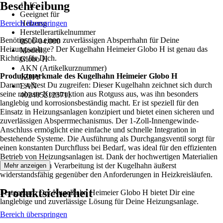
Beschreibung
1" IG
Geeignet für
Bereich überspringen
Heizung
Herstellerartikelnummer
Benötigst Du einen zuverlässigen Absperrhahn für Deine
0600-04.000
Heizungsanlage? Der Kugelhahn Heimeier Globo H ist genau das
Modell
Richtige für Dich.
Globo H
AKN (Artikelkurznummer)
Produktmerkmale des Kugelhahn Heimeier Globo H
1ZHY
Darum solltest Du zugreifen: Dieser Kugelhahn zeichnet sich durch
EAN
seine robuste Konstruktion aus Rotguss aus, was ihn besonders
4024052123711
langlebig und korrosionsbeständig macht. Er ist speziell für den
Einsatz in Heizungsanlagen konzipiert und bietet einen sicheren und
zuverlässigen Absperrmechanismus. Der 1-Zoll-Innengewinde-
Anschluss ermöglicht eine einfache und schnelle Integration in
bestehende Systeme. Die Ausführung als Durchgangsventil sorgt für
einen konstanten Durchfluss bei Bedarf, was ideal für den effizienten
Betrieb von Heizungsanlagen ist. Dank der hochwertigen Materialien
und der präzisen Verarbeitung ist der Kugelhahn äußerst
Mehr anzeigen
widerstandsfähig gegenüber den Anforderungen in Heizkreisläufen.
Produktsicherheit
Festgezurrt: Der Kugelhahn Heimeier Globo H bietet Dir eine
langlebige und zuverlässige Lösung für Deine Heizungsanlage.
Bereich überspringen