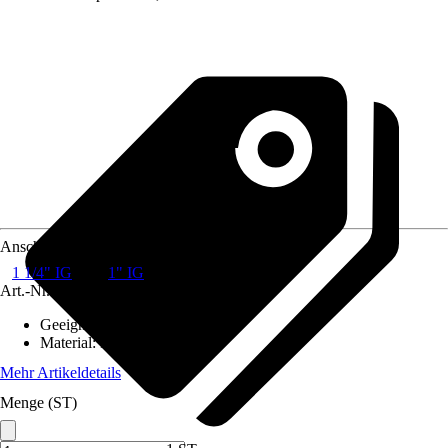
Anschluss
1 1/4" IG
1" IG
Art.-Nr.
10672450
Geeignet für
:
Heizung
Material
:
Rotguss
Mehr Artikeldetails
Menge (ST)