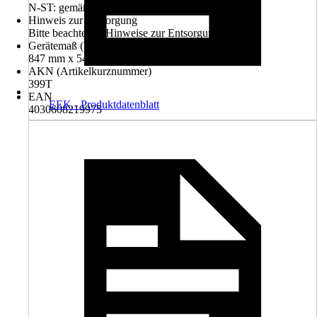
N-ST: gemäßigt bis subtropisch von 15 bis 38 °C
Hinweis zur Entsorgung
Bitte beachte die Hinweise zur Entsorgung
Gerätemaß (HxBxT)
847 mm x 546 mm x 556 mm
AKN (Artikelkurznummer)
399T
EAN
EEK - Produktdatenblatt
4030608219975