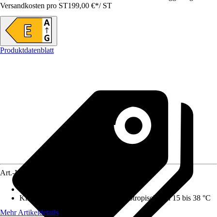
Versandkosten pro ST
199,00 €
*
/
ST
Produktdatenblatt
Art.-Nr.
12104992
Nutzinhalt Gesamt netto
:
128 l
Klimaklasse
:
N-ST: gemäßigt bis subtropisch von 15 bis 38 °C
Mehr Artikeldetails