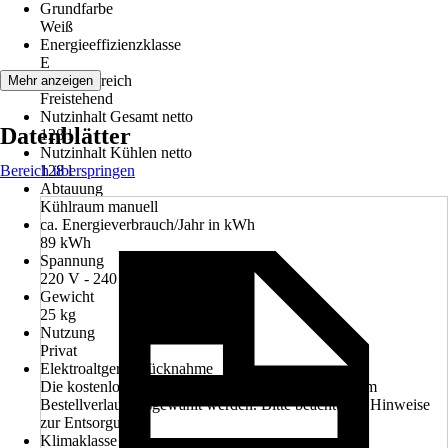
Grundfarbe
Weiß
Energieeffizienzklasse
E
Einsatzbereich
Mehr anzeigen
Freistehend
Nutzinhalt Gesamt netto
Datenblätter
128 l
Nutzinhalt Kühlen netto
Bereich überspringen
128 l
Abtauung
Kühlraum manuell
ca. Energieverbrauch/Jahr in kWh
89 kWh
Spannung
220 V - 240 V
Gewicht
25 kg
Nutzung
Privat
Elektroaltgerät-Rücknahme
Die kostenlose Rückgabe des Elektro-Geräts kann im
Bestellverlauf ausgewählt werden. Bitte beachte die Hinweise
zur Entsorgung.
Klimaklasse