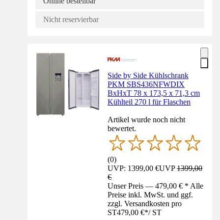
Online bestellbar
Nicht reservierbar
Side by Side Kühlschrank
PKM SBS436NFWDIX
BxHxT 78 x 173,5 x 71,3 cm
Kühlteil 270 l für Flaschen
Artikel wurde noch nicht
bewertet.
(
0
)
UVP: 1399,00 €
UVP
1399,00
€
Unser Preis — 479,00 € * Alle
Preise inkl. MwSt. und ggf.
zzgl. Versandkosten pro
ST
479,00 €
*
/
ST