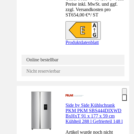
Preise inkl. MwSt. und ggf.
zzgl. Versandkosten pro
ST
654,00 €
*
/
ST
Produktdatenblatt
Online bestellbar
Nicht reservierbar
Side by Side Kühlschrank
PKM PKM SBS444DIXWD
BxHxT 91 x 177 x 59 cm
Kühlteil 288 l Gefrierteil 148 l
Artikel wurde noch nicht