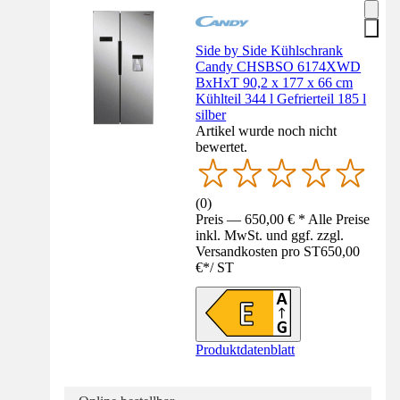
Side by Side Kühlschrank
Candy CHSBSO 6174XWD
BxHxT 90,2 x 177 x 66 cm
Kühlteil 344 l Gefrierteil 185 l
silber
Artikel wurde noch nicht
bewertet.
(
0
)
Preis — 650,00 € * Alle Preise
inkl. MwSt. und ggf. zzgl.
Versandkosten pro ST
650,00
€
*
/
ST
Produktdatenblatt