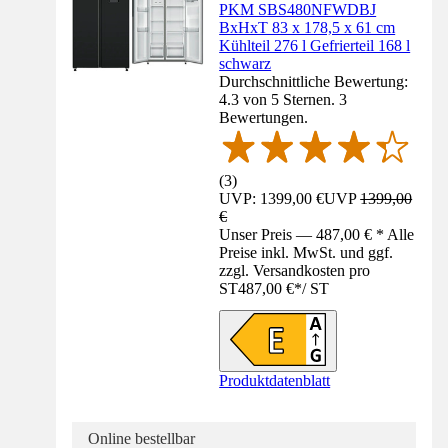
PKM SBS480NFWDBJ
BxHxT 83 x 178,5 x 61 cm
Kühlteil 276 l Gefrierteil 168 l
schwarz
Durchschnittliche Bewertung:
4.3 von 5 Sternen. 3
Bewertungen.
(
3
)
UVP: 1399,00 €
UVP
1399,00
€
Unser Preis — 487,00 € * Alle
Preise inkl. MwSt. und ggf.
zzgl. Versandkosten pro
ST
487,00 €
*
/
ST
Produktdatenblatt
Online bestellbar