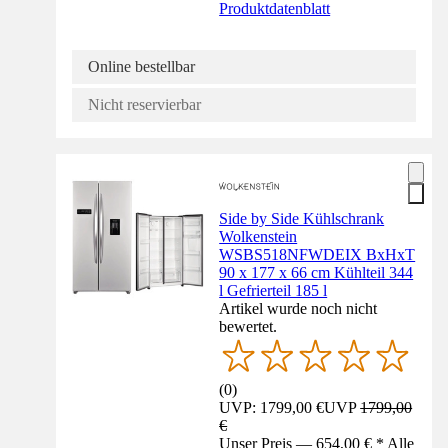
Produktdatenblatt
Online bestellbar
Nicht reservierbar
Side by Side Kühlschrank
Wolkenstein
WSBS518NFWDEIX BxHxT
90 x 177 x 66 cm Kühlteil 344
l Gefrierteil 185 l
Artikel wurde noch nicht
bewertet.
(
0
)
UVP: 1799,00 €
UVP
1799,00
€
Unser Preis — 654,00 € * Alle