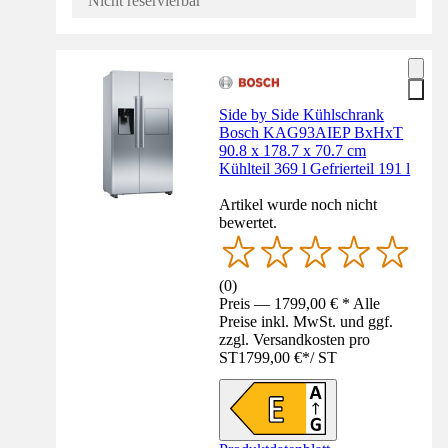
Nicht reservierbar
Side by Side Kühlschrank
Bosch KAG93AIEP BxHxT
90.8 x 178.7 x 70.7 cm
Kühlteil 369 l Gefrierteil 191 l
Artikel wurde noch nicht
bewertet.
(
0
)
Preis — 1799,00 € * Alle
Preise inkl. MwSt. und ggf.
zzgl. Versandkosten pro
ST
1799,00 €
*
/
ST