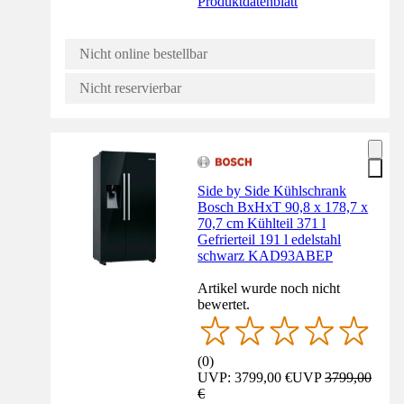
Produktdatenblatt
Nicht online bestellbar
Nicht reservierbar
Side by Side Kühlschrank
Bosch BxHxT 90,8 x 178,7 x
70,7 cm Kühlteil 371 l
Gefrierteil 191 l edelstahl
schwarz KAD93ABEP
Artikel wurde noch nicht
bewertet.
(
0
)
UVP: 3799,00 €
UVP
3799,00
€