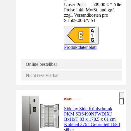
Unser Preis — 509,00 € * Alle
Preise inkl. MwSt. und ggf.
zzgl. Versandkosten pro
ST
509,00 €
*
/
ST
Produktdatenblatt
Online bestellbar
Nicht reservierbar
Side by Side Kühlschrank
PKM SBS490NFWDIXJ
BxHxT 83 x 178,5 x 61 cm
Kühlteil 276 l Gefrierteil 168 l
silber