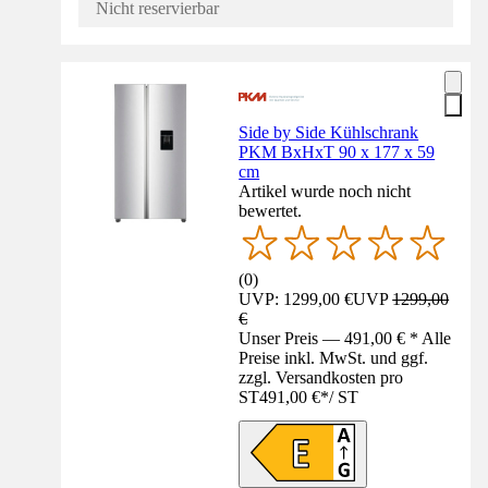
Nicht reservierbar
Side by Side Kühlschrank
PKM BxHxT 90 x 177 x 59
cm
Artikel wurde noch nicht
bewertet.
(
0
)
UVP: 1299,00 €
UVP
1299,00
€
Unser Preis — 491,00 € * Alle
Preise inkl. MwSt. und ggf.
zzgl. Versandkosten pro
ST
491,00 €
*
/
ST