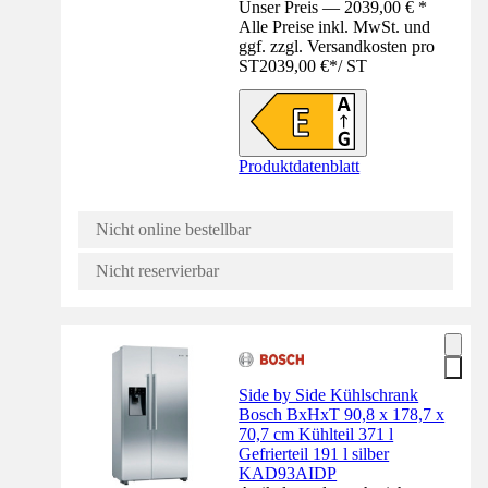
Unser Preis — 2039,00 € *
Alle Preise inkl. MwSt. und
ggf. zzgl. Versandkosten pro
ST
2039,00 €
*
/
ST
Produktdatenblatt
Nicht online bestellbar
Nicht reservierbar
Side by Side Kühlschrank
Bosch BxHxT 90,8 x 178,7 x
70,7 cm Kühlteil 371 l
Gefrierteil 191 l silber
KAD93AIDP